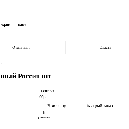
егории
О компании
Оплата
шт
чный Россия шт
Наличие:
90р.
Быстрый заказ
В корзину
В
В
сравнение
закладки