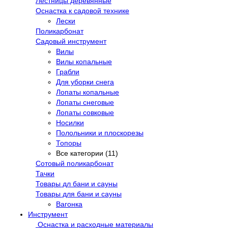
Лестницы деревянные
Оснастка к садовой технике
Лески
Поликарбонат
Садовый инструмент
Вилы
Вилы копальные
Грабли
Для уборки снега
Лопаты копальные
Лопаты снеговые
Лопаты совковые
Носилки
Полольники и плоскорезы
Топоры
Все категории (11)
Сотовый поликарбонат
Тачки
Товары дл бани и сауны
Товары для бани и сауны
Вагонка
Инструмент
Оснастка и расходные материалы