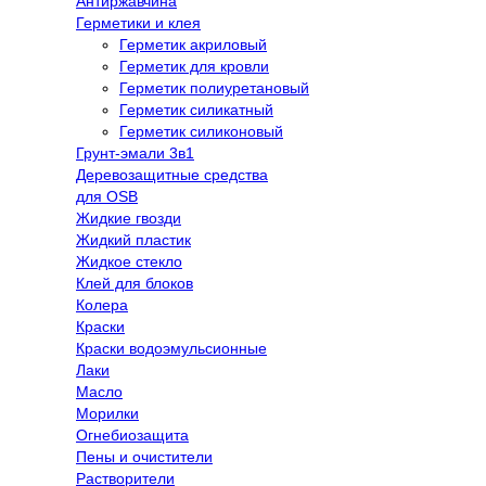
Антиржавчина
Герметики и клея
Герметик акриловый
Герметик для кровли
Герметик полиуретановый
Герметик силикатный
Герметик силиконовый
Грунт-эмали 3в1
Деревозащитные средства
для OSB
Жидкие гвозди
Жидкий пластик
Жидкое стекло
Клей для блоков
Колера
Краски
Краски водоэмульсионные
Лаки
Масло
Морилки
Огнебиозащита
Пены и очистители
Растворители