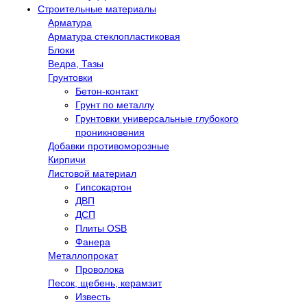
Строительные материалы
Арматура
Арматура стеклопластиковая
Блоки
Ведра, Тазы
Грунтовки
Бетон-контакт
Грунт по металлу
Грунтовки универсальные глубокого
проникновения
Добавки противоморозные
Кирпичи
Листовой материал
Гипсокартон
ДВП
ДСП
Плиты OSB
Фанера
Металлопрокат
Проволока
Песок, щебень, керамзит
Известь