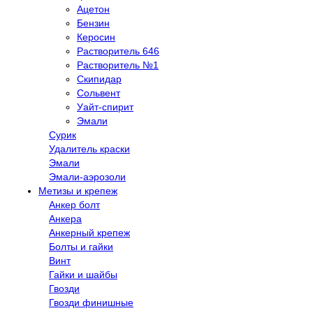
Ацетон
Бензин
Керосин
Растворитель 646
Растворитель №1
Скипидар
Сольвент
Уайт-спирит
Эмали
Сурик
Удалитель краски
Эмали
Эмали-аэрозоли
Метизы и крепеж
Анкер болт
Анкера
Анкерный крепеж
Болты и гайки
Винт
Гайки и шайбы
Гвозди
Гвозди финишные