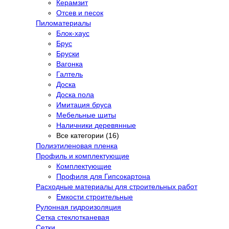
Керамзит
Отсев и песок
Пиломатериалы
Блок-хаус
Брус
Бруски
Вагонка
Галтель
Доска
Доска пола
Имитация бруса
Мебельные щиты
Наличники деревянные
Все категории (16)
Полиэтиленовая пленка
Профиль и комплектующие
Комплектующие
Профиля для Гипсокартона
Расходные материалы для строительных работ
Емкости строительные
Рулонная гидроизоляция
Сетка стеклотканевая
Сетки