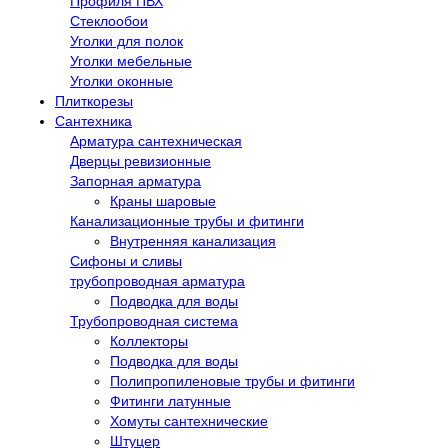
Профиля ПВХ
Стеклообои
Уголки для полок
Уголки мебельные
Уголки оконные
Плиткорезы
Сантехника
Арматура сантехническая
Дверцы ревизионные
Запорная арматура
Краны шаровые
Канализационные трубы и фитинги
Внутренняя канализация
Сифоны и сливы
трубопроводная арматура
Подводка для воды
Трубопроводная система
Коллекторы
Подводка для воды
Полипропиленовые трубы и фитинги
Фитинги латунные
Хомуты сантехнические
Штуцер