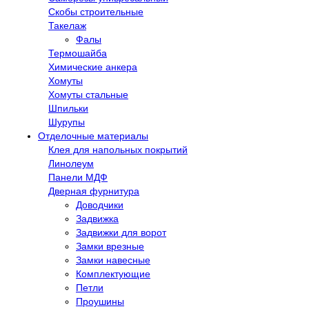
Скобы строительные
Такелаж
Фалы
Термошайба
Химические анкера
Хомуты
Хомуты стальные
Шпильки
Шурупы
Отделочные материалы
Клея для напольных покрытий
Линолеум
Панели МДФ
Дверная фурнитура
Доводчики
Задвижка
Задвижки для ворот
Замки врезные
Замки навесные
Комплектующие
Петли
Проушины