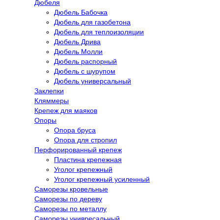
Дюбеля
Дюбель Бабочка
Дюбель для газобетона
Дюбель для теплоизоляции
Дюбель Дрива
Дюбель Молли
Дюбель распорный
Дюбель с шурупом
Дюбель универсальный
Заклепки
Кляммеры
Крепеж для маяков
Опоры
Опора бруса
Опора для стропил
Перфорированный крепеж
Пластина крепежная
Уголог крепежный
Уголог крепежный усиленный
Саморезы кровельные
Саморезы по дереву
Саморезы по металлу
Саморезы унивресальный