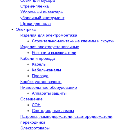
Совки для мусора
Стрейч-пленка
Уборочный инвентарь
уборочный инструмент
Щетки для пола
Электрика
Изделия для электромонтажа
Строительно-монтажные клеммы и скрутки
Изделия электроустановочные
Розетки и выключатели
Кабели и провода
Кабель
Кабель-каналы
Провода
Корбки установочные
Низковольтное оборудование
Аппараты защиты
Освещение
ЛОН
Светодиодные лампы
Патроны, ламподержатели, стартеродержатели,
переходники
Электротовары