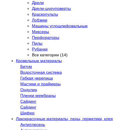
Дрели
Дрели-шуруповерты
Краскопульты
Лобзики
Машины углошлифовальные
Миксеры
Перфораторы
Пилы
Рубанки
Все категории (14)
Кровельные материалы
Битум
Водосточная система
Гибкая черепица
Мастики и праймеры
Ондулин
Пленки мембраны
Сайдинг
Сайдинг
Шифер
Лакокрасочные материалы, пены, герметики, клея
Антиплесень