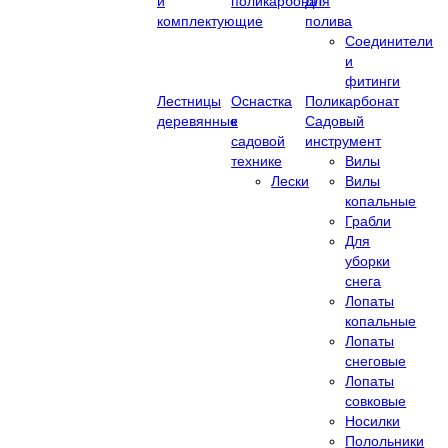
и
поликарбонат
Для
комплектующие
полива
Соединители
и
фитинги
Лестницы
Оснастка
Поликарбонат
деревянные
к
Садовый
садовой
инструмент
технике
Вилы
Лески
Вилы
копальные
Грабли
Для
уборки
снега
Лопаты
копальные
Лопаты
снеговые
Лопаты
совковые
Носилки
Полольники