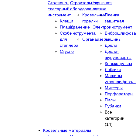
Столярно-
Строительное
Укрывная
слесарный
оборудование
пленка
инструмент
Кровельные
Пленка
Клещи
горелки
защитная
Плашки
Хранение
Электроинструмент
Скобы
инструмента
Виброшлифова
для
Органайзеры
машины
степлера
Дрели
Стусло
Дрели-
шуруповерты
Краскопульты
Лобзики
Машины
углошлифовал
Миксеры
Перфораторы
Пилы
Рубанки
Все
категории
(14)
Кровельные материалы