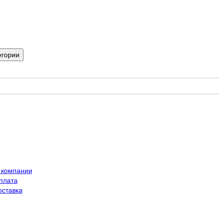
егории
 компании
плата
оставка