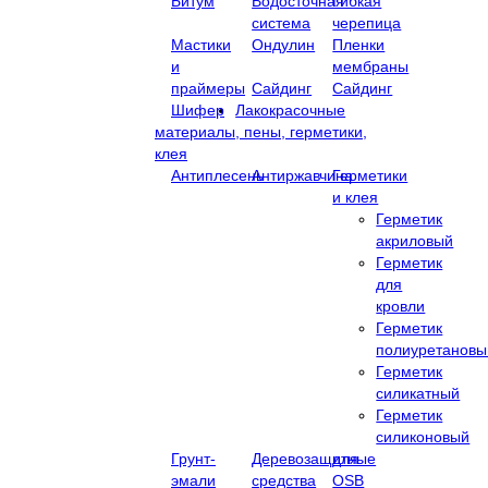
Битум
Водосточная
Гибкая
система
черепица
Мастики
Ондулин
Пленки
и
мембраны
праймеры
Сайдинг
Сайдинг
Шифер
Лакокрасочные
материалы, пены, герметики,
клея
Антиплесень
Антиржавчина
Герметики
и клея
Герметик
акриловый
Герметик
для
кровли
Герметик
полиуретановы
Герметик
силикатный
Герметик
силиконовый
Грунт-
Деревозащитные
для
эмали
средства
OSB