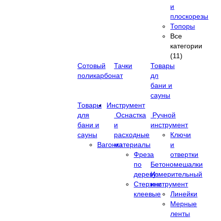
и
плоскорезы
Топоры
Все
категории
(11)
Сотовый
Тачки
Товары
поликарбонат
дл
бани и
сауны
Товары
Инструмент
для
Оснастка
Ручной
бани и
и
инструмент
сауны
расходные
Ключи
Вагонка
материалы
и
Фреза
отвертки
по
Бетономешалки
дереву
Измерительный
Стержни
инструмент
клеевые
Линейки
Мерные
ленты