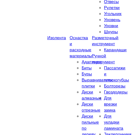
Отвесы
Рулетки
Угольник
Уровень
Уровни
Шнуры
Изолента
Оснастка
Разметочный
и
инструмент
расходные
Карандаши
материалы
Ручной
Адаптеры
инструмент
Биты
Пассатижи
Буры
и
Выравниватели
плоскогубцы
плитки
Болторезы
Диски
Гвоздодеры
алмазные
Для
Диски
врезки
отрезные
замка
Диски
Для
пильные
укладки
по
ламината
дереву
Заклепочники