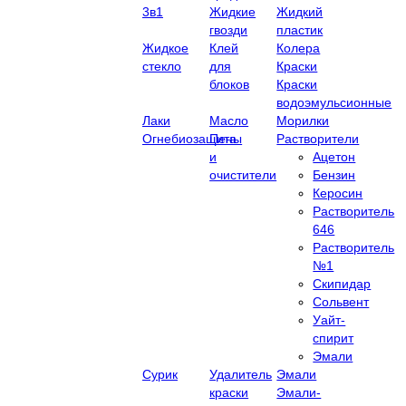
3в1
Жидкие
Жидкий
гвозди
пластик
Жидкое
Клей
Колера
стекло
для
Краски
блоков
Краски
водоэмульсионные
Лаки
Масло
Морилки
Огнебиозащита
Пены
Растворители
и
Ацетон
очистители
Бензин
Керосин
Растворитель
646
Растворитель
№1
Скипидар
Сольвент
Уайт-
спирит
Эмали
Сурик
Удалитель
Эмали
краски
Эмали-