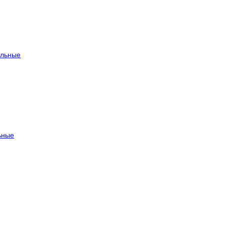
льные
ьные