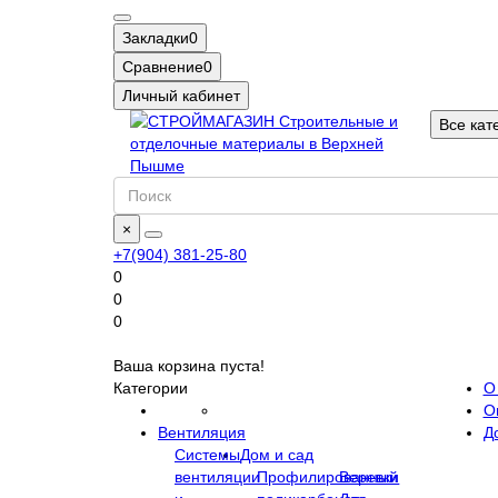
Закладки
0
Сравнение
0
Личный кабинет
Все кат
×
+7(904) 381-25-80
0
0
0
Ваша корзина пуста!
Категории
О
О
Вентиляция
Д
Системы
Дом и сад
вентиляции
Профилированный
Веревки