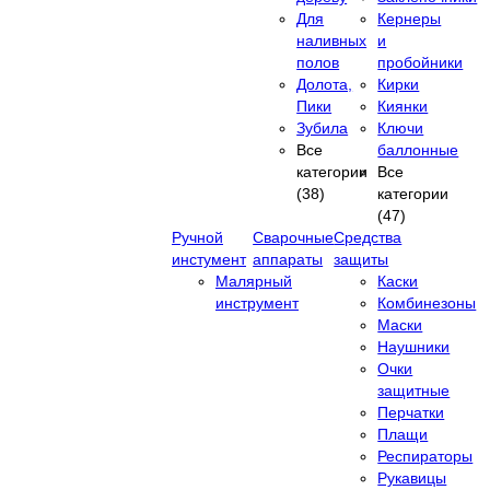
Для
Кернеры
наливных
и
полов
пробойники
Долота,
Кирки
Пики
Киянки
Зубила
Ключи
Все
баллонные
категории
Все
(38)
категории
(47)
Ручной
Сварочные
Средства
инстумент
аппараты
защиты
Малярный
Каски
инструмент
Комбинезоны
Маски
Наушники
Очки
защитные
Перчатки
Плащи
Респираторы
Рукавицы