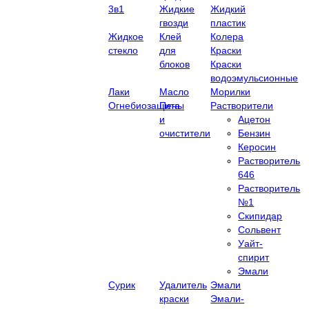
3в1
Жидкие
Жидкий
гвозди
пластик
Жидкое
Клей
Колера
стекло
для
Краски
блоков
Краски
водоэмульсионные
Лаки
Масло
Морилки
Огнебиозащита
Пены
Растворители
и
Ацетон
очистители
Бензин
Керосин
Растворитель
646
Растворитель
№1
Скипидар
Сольвент
Уайт-
спирит
Эмали
Сурик
Удалитель
Эмали
краски
Эмали-