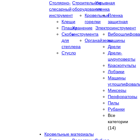
Столярно-
Строительное
Укрывная
слесарный
оборудование
пленка
инструмент
Кровельные
Пленка
Клещи
горелки
защитная
Плашки
Хранение
Электроинструмент
Скобы
инструмента
Виброшлифова
для
Органайзеры
машины
степлера
Дрели
Стусло
Дрели-
шуруповерты
Краскопульты
Лобзики
Машины
углошлифовал
Миксеры
Перфораторы
Пилы
Рубанки
Все
категории
(14)
Кровельные материалы