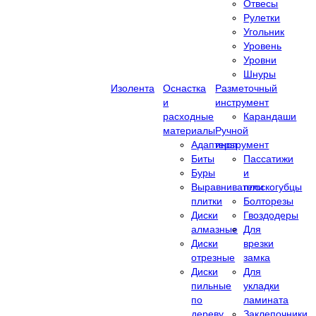
Отвесы
Рулетки
Угольник
Уровень
Уровни
Шнуры
Изолента
Оснастка
Разметочный
и
инструмент
расходные
Карандаши
материалы
Ручной
Адаптеры
инструмент
Биты
Пассатижи
Буры
и
Выравниватели
плоскогубцы
плитки
Болторезы
Диски
Гвоздодеры
алмазные
Для
Диски
врезки
отрезные
замка
Диски
Для
пильные
укладки
по
ламината
дереву
Заклепочники