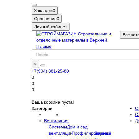
Закладки
0
Сравнение
0
Личный кабинет
Все кат
×
+7(904) 381-25-80
0
0
0
Ваша корзина пуста!
Категории
О
О
Вентиляция
Д
Системы
Дом и сад
вентиляции
Профилированный
Веревки