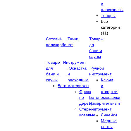
и
плоскорезы
Топоры
Все
категории
(11)
Сотовый
Тачки
Товары
поликарбонат
дл
бани и
сауны
Товары
Инструмент
для
Оснастка
Ручной
бани и
и
инструмент
сауны
расходные
Ключи
Вагонка
материалы
и
Фреза
отвертки
по
Бетономешалки
дереву
Измерительный
Стержни
инструмент
клеевые
Линейки
Мерные
ленты