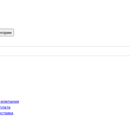
егории
 компании
плата
оставка