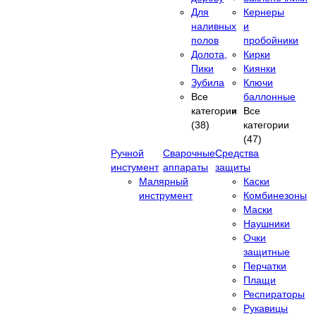
Для
Кернеры
наливных
и
полов
пробойники
Долота,
Кирки
Пики
Киянки
Зубила
Ключи
Все
баллонные
категории
Все
(38)
категории
(47)
Ручной
Сварочные
Средства
инстумент
аппараты
защиты
Малярный
Каски
инструмент
Комбинезоны
Маски
Наушники
Очки
защитные
Перчатки
Плащи
Респираторы
Рукавицы