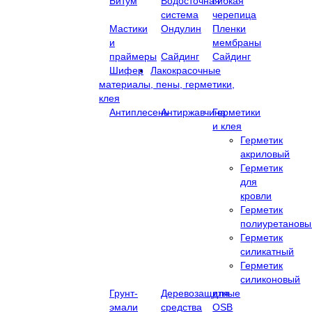
Битум
Водосточная
Гибкая
система
черепица
Мастики
Ондулин
Пленки
и
мембраны
праймеры
Сайдинг
Сайдинг
Шифер
Лакокрасочные
материалы, пены, герметики,
клея
Антиплесень
Антиржавчина
Герметики
и клея
Герметик
акриловый
Герметик
для
кровли
Герметик
полиуретановы
Герметик
силикатный
Герметик
силиконовый
Грунт-
Деревозащитные
для
эмали
средства
OSB