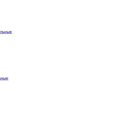
льные
ьные