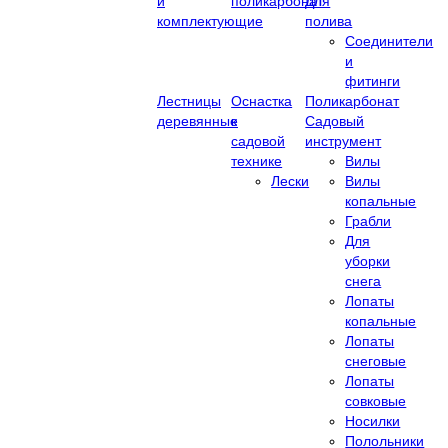
и
поликарбонат
Для
комплектующие
полива
Соединители
и
фитинги
Лестницы
Оснастка
Поликарбонат
деревянные
к
Садовый
садовой
инструмент
технике
Вилы
Лески
Вилы
копальные
Грабли
Для
уборки
снега
Лопаты
копальные
Лопаты
снеговые
Лопаты
совковые
Носилки
Полольники