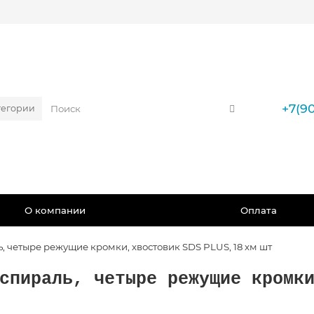
+7(90
тегории
О компании
Оплата
ь, четыре режущие кромки, хвостовик SDS PLUS, 18 хм шт
спираль, четыре режущие кромк