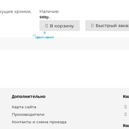
Наличие:
600р.
Быстрый зака
В корзину
В
В
сравнение
закладки
Дополнительно
На
Карта сайта
Производители
Контакты и схема проезда
На