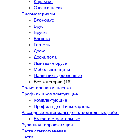
Керамзит
Отсев и песок
Пиломатериалы
Блок-хаус
Брус
Бруски
Вагонка
Галтель
Доска
Доска пола
Имитация бруса
Мебельные щиты
Наличники деревянные
Все категории (16)
Полиэтиленовая пленка
Профиль и комплектующие
Комплектующие
Профиля для Гипсокартона
Расходные материалы для строительных работ
Емкости строительные
Рулонная гидроизоляция
Сетка стеклотканевая
Сетки