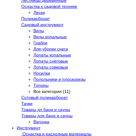
Лестницы деревянные
Оснастка к садовой технике
Лески
Поликарбонат
Садовый инструмент
Вилы
Вилы копальные
Грабли
Для уборки снега
Лопаты копальные
Лопаты снеговые
Лопаты совковые
Носилки
Полольники и плоскорезы
Топоры
Все категории (11)
Сотовый поликарбонат
Тачки
Товары дл бани и сауны
Товары для бани и сауны
Вагонка
Инструмент
Оснастка и расходные материалы