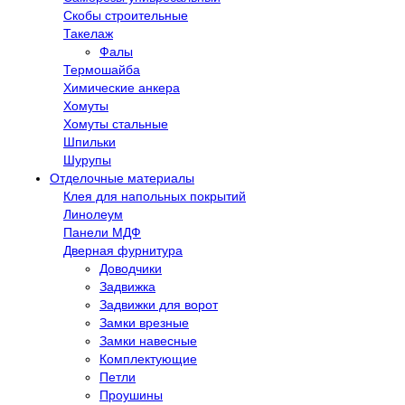
Скобы строительные
Такелаж
Фалы
Термошайба
Химические анкера
Хомуты
Хомуты стальные
Шпильки
Шурупы
Отделочные материалы
Клея для напольных покрытий
Линолеум
Панели МДФ
Дверная фурнитура
Доводчики
Задвижка
Задвижки для ворот
Замки врезные
Замки навесные
Комплектующие
Петли
Проушины