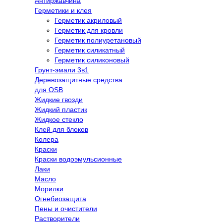
Антиржавчина
Герметики и клея
Герметик акриловый
Герметик для кровли
Герметик полиуретановый
Герметик силикатный
Герметик силиконовый
Грунт-эмали 3в1
Деревозащитные средства
для OSB
Жидкие гвозди
Жидкий пластик
Жидкое стекло
Клей для блоков
Колера
Краски
Краски водоэмульсионные
Лаки
Масло
Морилки
Огнебиозащита
Пены и очистители
Растворители