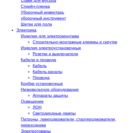
Совки для мусора
Стрейч-пленка
Уборочный инвентарь
уборочный инструмент
Щетки для пола
Электрика
Изделия для электромонтажа
Строительно-монтажные клеммы и скрутки
Изделия электроустановочные
Розетки и выключатели
Кабели и провода
Кабель
Кабель-каналы
Провода
Корбки установочные
Низковольтное оборудование
Аппараты защиты
Освещение
ЛОН
Светодиодные лампы
Патроны, ламподержатели, стартеродержатели,
переходники
Электротовары