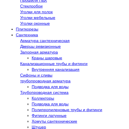
Профиля ПВХ
Стеклообои
Уголки для полок
Уголки мебельные
Уголки оконные
Плиткорезы
Сантехника
Арматура сантехническая
Дверцы ревизионные
Запорная арматура
Краны шаровые
Канализационные трубы и фитинги
Внутренняя канализация
Сифоны и сливы
трубопроводная арматура
Подводка для воды
Трубопроводная система
Коллекторы
Подводка для воды
Полипропиленовые трубы и фитинги
Фитинги латунные
Хомуты сантехнические
Штуцер