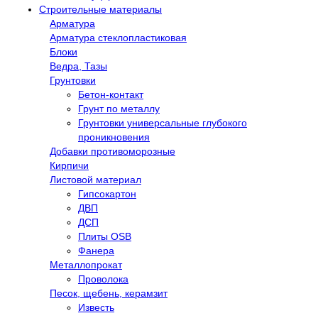
Строительные материалы
Арматура
Арматура стеклопластиковая
Блоки
Ведра, Тазы
Грунтовки
Бетон-контакт
Грунт по металлу
Грунтовки универсальные глубокого
проникновения
Добавки противоморозные
Кирпичи
Листовой материал
Гипсокартон
ДВП
ДСП
Плиты OSB
Фанера
Металлопрокат
Проволока
Песок, щебень, керамзит
Известь