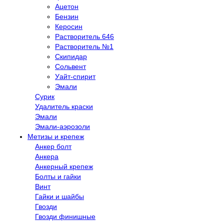
Ацетон
Бензин
Керосин
Растворитель 646
Растворитель №1
Скипидар
Сольвент
Уайт-спирит
Эмали
Сурик
Удалитель краски
Эмали
Эмали-аэрозоли
Метизы и крепеж
Анкер болт
Анкера
Анкерный крепеж
Болты и гайки
Винт
Гайки и шайбы
Гвозди
Гвозди финишные