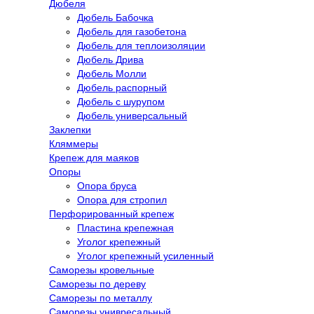
Дюбеля
Дюбель Бабочка
Дюбель для газобетона
Дюбель для теплоизоляции
Дюбель Дрива
Дюбель Молли
Дюбель распорный
Дюбель с шурупом
Дюбель универсальный
Заклепки
Кляммеры
Крепеж для маяков
Опоры
Опора бруса
Опора для стропил
Перфорированный крепеж
Пластина крепежная
Уголог крепежный
Уголог крепежный усиленный
Саморезы кровельные
Саморезы по дереву
Саморезы по металлу
Саморезы унивресальный