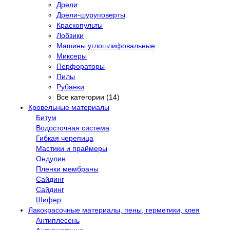
Дрели
Дрели-шуруповерты
Краскопульты
Лобзики
Машины углошлифовальные
Миксеры
Перфораторы
Пилы
Рубанки
Все категории (14)
Кровельные материалы
Битум
Водосточная система
Гибкая черепица
Мастики и праймеры
Ондулин
Пленки мембраны
Сайдинг
Сайдинг
Шифер
Лакокрасочные материалы, пены, герметики, клея
Антиплесень