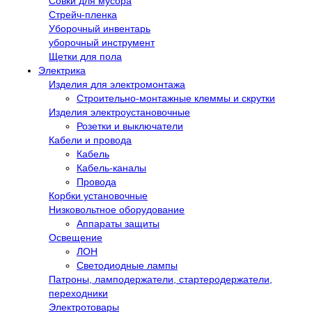
Совки для мусора
Стрейч-пленка
Уборочный инвентарь
уборочный инструмент
Щетки для пола
Электрика
Изделия для электромонтажа
Строительно-монтажные клеммы и скрутки
Изделия электроустановочные
Розетки и выключатели
Кабели и провода
Кабель
Кабель-каналы
Провода
Корбки установочные
Низковольтное оборудование
Аппараты защиты
Освещение
ЛОН
Светодиодные лампы
Патроны, ламподержатели, стартеродержатели,
переходники
Электротовары