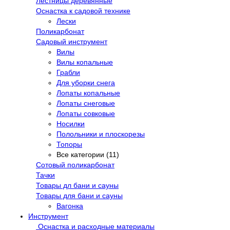
Лестницы деревянные
Оснастка к садовой технике
Лески
Поликарбонат
Садовый инструмент
Вилы
Вилы копальные
Грабли
Для уборки снега
Лопаты копальные
Лопаты снеговые
Лопаты совковые
Носилки
Полольники и плоскорезы
Топоры
Все категории (11)
Сотовый поликарбонат
Тачки
Товары дл бани и сауны
Товары для бани и сауны
Вагонка
Инструмент
Оснастка и расходные материалы