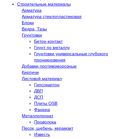
Строительные материалы
Арматура
Арматура стеклопластиковая
Блоки
Ведра, Тазы
Грунтовки
Бетон-контакт
Грунт по металлу
Грунтовки универсальные глубокого
проникновения
Добавки противоморозные
Кирпичи
Листовой материал
Гипсокартон
ДВП
ДСП
Плиты OSB
Фанера
Металлопрокат
Проволока
Песок, щебень, керамзит
Известь