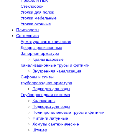
Профиля ПВХ
Стеклообои
Уголки для полок
Уголки мебельные
Уголки оконные
Плиткорезы
Сантехника
Арматура сантехническая
Дверцы ревизионные
Запорная арматура
Краны шаровые
Канализационные трубы и фитинги
Внутренняя канализация
Сифоны и сливы
трубопроводная арматура
Подводка для воды
Трубопроводная система
Коллекторы
Подводка для воды
Полипропиленовые трубы и фитинги
Фитинги латунные
Хомуты сантехнические
Штуцер