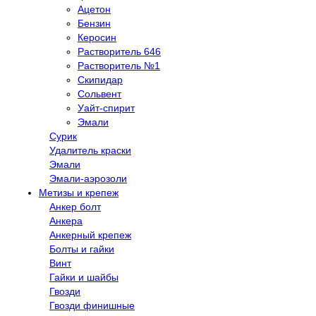
Ацетон
Бензин
Керосин
Растворитель 646
Растворитель №1
Скипидар
Сольвент
Уайт-спирит
Эмали
Сурик
Удалитель краски
Эмали
Эмали-аэрозоли
Метизы и крепеж
Анкер болт
Анкера
Анкерный крепеж
Болты и гайки
Винт
Гайки и шайбы
Гвозди
Гвозди финишные