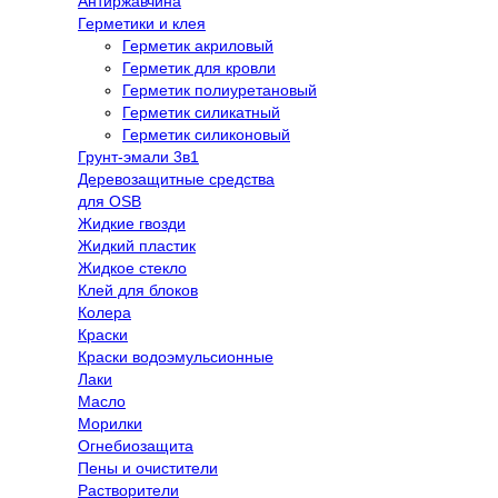
Антиржавчина
Герметики и клея
Герметик акриловый
Герметик для кровли
Герметик полиуретановый
Герметик силикатный
Герметик силиконовый
Грунт-эмали 3в1
Деревозащитные средства
для OSB
Жидкие гвозди
Жидкий пластик
Жидкое стекло
Клей для блоков
Колера
Краски
Краски водоэмульсионные
Лаки
Масло
Морилки
Огнебиозащита
Пены и очистители
Растворители