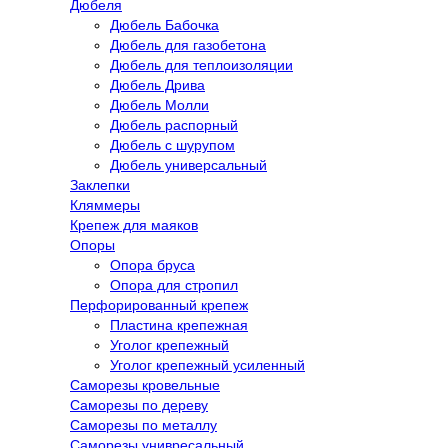
Дюбеля
Дюбель Бабочка
Дюбель для газобетона
Дюбель для теплоизоляции
Дюбель Дрива
Дюбель Молли
Дюбель распорный
Дюбель с шурупом
Дюбель универсальный
Заклепки
Кляммеры
Крепеж для маяков
Опоры
Опора бруса
Опора для стропил
Перфорированный крепеж
Пластина крепежная
Уголог крепежный
Уголог крепежный усиленный
Саморезы кровельные
Саморезы по дереву
Саморезы по металлу
Саморезы унивресальный