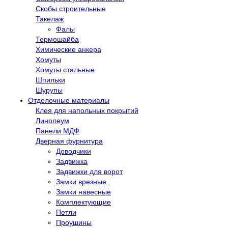
Скобы строительные
Такелаж
Фалы
Термошайба
Химические анкера
Хомуты
Хомуты стальные
Шпильки
Шурупы
Отделочные материалы
Клея для напольных покрытий
Линолеум
Панели МДФ
Дверная фурнитура
Доводчики
Задвижка
Задвижки для ворот
Замки врезные
Замки навесные
Комплектующие
Петли
Проушины