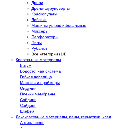
Дрели
Дрели-шуруповерты
Краскопульты
Лобзики
Машины углошлифовальные
Миксеры
Перфораторы
Пилы
Рубанки
Все категории (14)
Кровельные материалы
Битум
Водосточная система
Гибкая черепица
Мастики и праймеры
Ондулин
Пленки мембраны
Сайдинг
Сайдинг
Шифер
Лакокрасочные материалы, пены, герметики, клея
Антиплесень