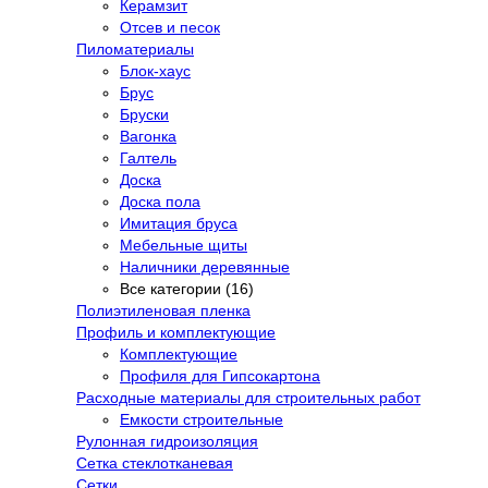
Керамзит
Отсев и песок
Пиломатериалы
Блок-хаус
Брус
Бруски
Вагонка
Галтель
Доска
Доска пола
Имитация бруса
Мебельные щиты
Наличники деревянные
Все категории (16)
Полиэтиленовая пленка
Профиль и комплектующие
Комплектующие
Профиля для Гипсокартона
Расходные материалы для строительных работ
Емкости строительные
Рулонная гидроизоляция
Сетка стеклотканевая
Сетки