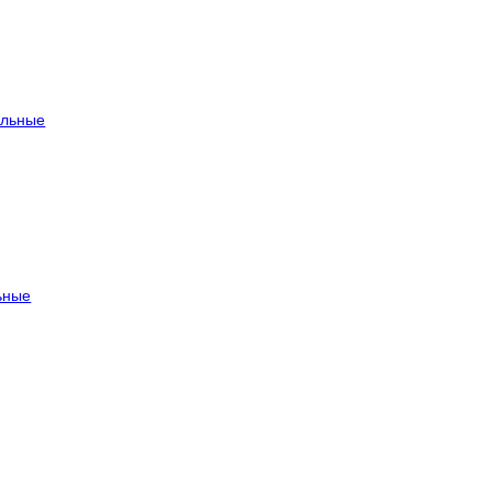
льные
ьные