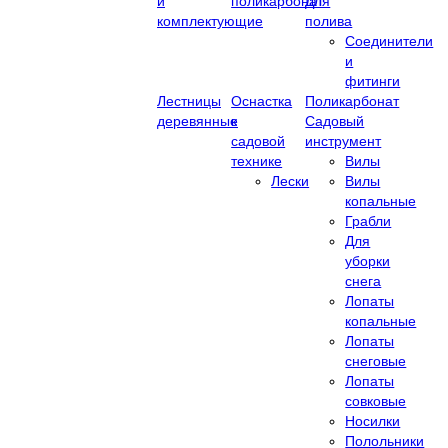
и
поликарбонат
Для
комплектующие
полива
Соединители
и
фитинги
Лестницы
Оснастка
Поликарбонат
деревянные
к
Садовый
садовой
инструмент
технике
Вилы
Лески
Вилы
копальные
Грабли
Для
уборки
снега
Лопаты
копальные
Лопаты
снеговые
Лопаты
совковые
Носилки
Полольники