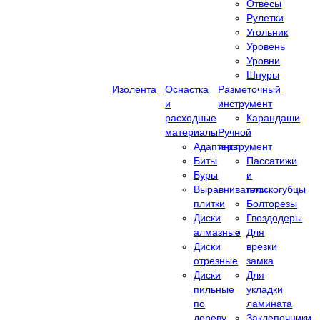
Отвесы
Рулетки
Угольник
Уровень
Уровни
Шнуры
Изолента
Оснастка
Разметочный
и
инструмент
расходные
Карандаши
материалы
Ручной
Адаптеры
инструмент
Биты
Пассатижи
Буры
и
Выравниватели
плоскогубцы
плитки
Болторезы
Диски
Гвоздодеры
алмазные
Для
Диски
врезки
отрезные
замка
Диски
Для
пильные
укладки
по
ламината
дереву
Заклепочники