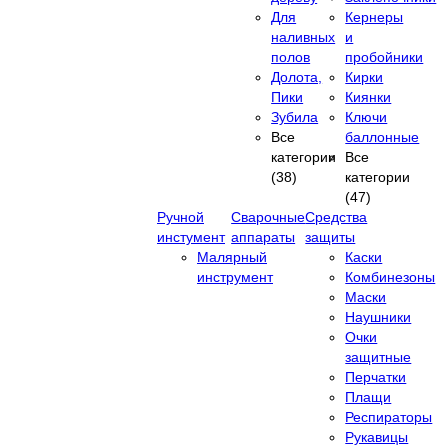
Для
Кернеры
наливных
и
полов
пробойники
Долота,
Кирки
Пики
Киянки
Зубила
Ключи
Все
баллонные
категории
Все
(38)
категории
(47)
Ручной
Сварочные
Средства
инстумент
аппараты
защиты
Малярный
Каски
инструмент
Комбинезоны
Маски
Наушники
Очки
защитные
Перчатки
Плащи
Респираторы
Рукавицы