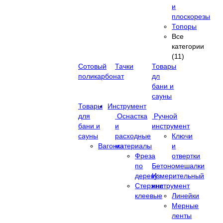
и
плоскорезы
Топоры
Все
категории
(11)
Сотовый
Тачки
Товары
поликарбонат
дл
бани и
сауны
Товары
Инструмент
для
Оснастка
Ручной
бани и
и
инструмент
сауны
расходные
Ключи
Вагонка
материалы
и
Фреза
отвертки
по
Бетономешалки
дереву
Измерительный
Стержни
инструмент
клеевые
Линейки
Мерные
ленты