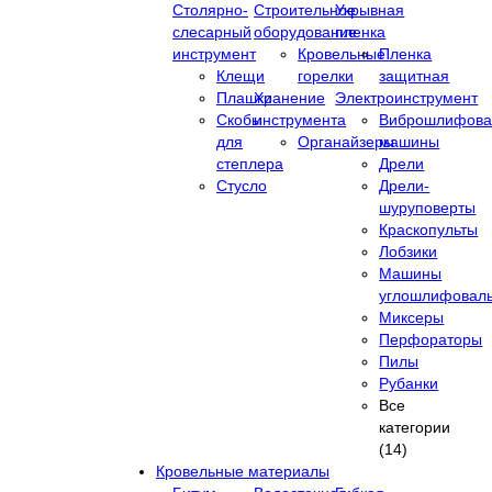
Столярно-
Строительное
Укрывная
слесарный
оборудование
пленка
инструмент
Кровельные
Пленка
Клещи
горелки
защитная
Плашки
Хранение
Электроинструмент
Скобы
инструмента
Виброшлифова
для
Органайзеры
машины
степлера
Дрели
Стусло
Дрели-
шуруповерты
Краскопульты
Лобзики
Машины
углошлифовал
Миксеры
Перфораторы
Пилы
Рубанки
Все
категории
(14)
Кровельные материалы