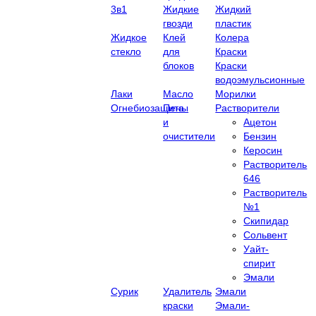
3в1
Жидкие
Жидкий
гвозди
пластик
Жидкое
Клей
Колера
стекло
для
Краски
блоков
Краски
водоэмульсионные
Лаки
Масло
Морилки
Огнебиозащита
Пены
Растворители
и
Ацетон
очистители
Бензин
Керосин
Растворитель
646
Растворитель
№1
Скипидар
Сольвент
Уайт-
спирит
Эмали
Сурик
Удалитель
Эмали
краски
Эмали-