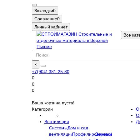
Закладки
0
Сравнение
0
Личный кабинет
Все кат
×
+7(904) 381-25-80
0
0
0
Ваша корзина пуста!
Категории
О
О
Вентиляция
Д
Системы
Дом и сад
вентиляции
Профилированный
Веревки