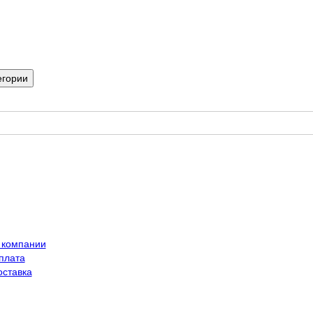
егории
 компании
плата
оставка