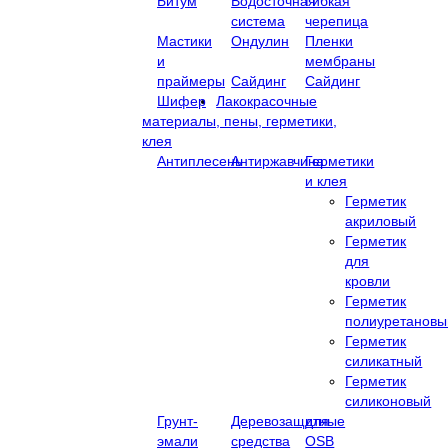
Битум
Водосточная
Гибкая
система
черепица
Мастики
Ондулин
Пленки
и
мембраны
праймеры
Сайдинг
Сайдинг
Шифер
Лакокрасочные
материалы, пены, герметики,
клея
Антиплесень
Антиржавчина
Герметики
и клея
Герметик
акриловый
Герметик
для
кровли
Герметик
полиуретановы
Герметик
силикатный
Герметик
силиконовый
Грунт-
Деревозащитные
для
эмали
средства
OSB