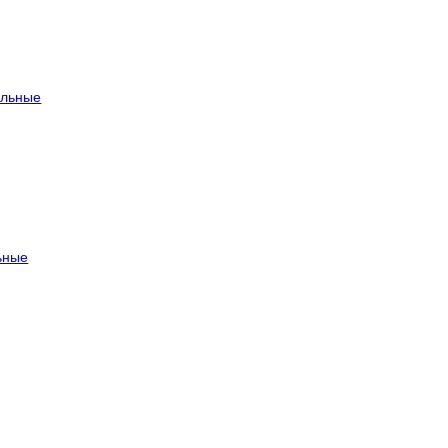
льные
ьные