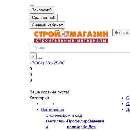
Закладки
0
Сравнение
0
Личный кабинет
Все кат
×
+7(904) 381-25-80
0
0
0
Ваша корзина пуста!
Категории
О
О
Вентиляция
Д
Системы
Дом и сад
вентиляции
Профилированный
Веревки
и
поликарбонат
Для