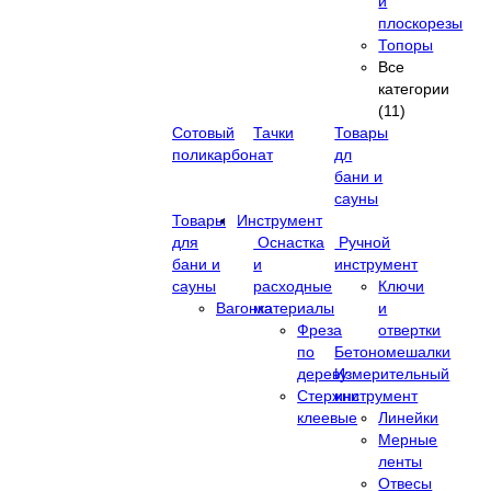
и
плоскорезы
Топоры
Все
категории
(11)
Сотовый
Тачки
Товары
поликарбонат
дл
бани и
сауны
Товары
Инструмент
для
Оснастка
Ручной
бани и
и
инструмент
сауны
расходные
Ключи
Вагонка
материалы
и
Фреза
отвертки
по
Бетономешалки
дереву
Измерительный
Стержни
инструмент
клеевые
Линейки
Мерные
ленты
Отвесы