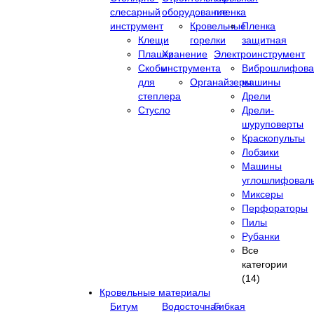
слесарный
оборудование
пленка
инструмент
Кровельные
Пленка
Клещи
горелки
защитная
Плашки
Хранение
Электроинструмент
Скобы
инструмента
Виброшлифова
для
Органайзеры
машины
степлера
Дрели
Стусло
Дрели-
шуруповерты
Краскопульты
Лобзики
Машины
углошлифовал
Миксеры
Перфораторы
Пилы
Рубанки
Все
категории
(14)
Кровельные материалы
Битум
Водосточная
Гибкая