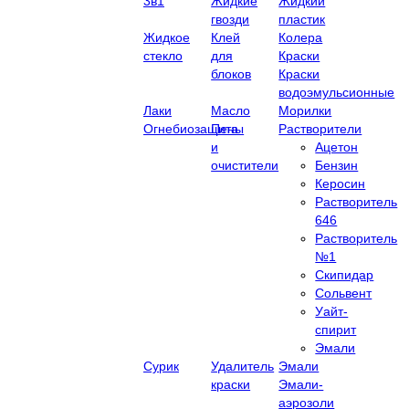
3в1
Жидкие
Жидкий
гвозди
пластик
Жидкое
Клей
Колера
стекло
для
Краски
блоков
Краски
водоэмульсионные
Лаки
Масло
Морилки
Огнебиозащита
Пены
Растворители
и
Ацетон
очистители
Бензин
Керосин
Растворитель
646
Растворитель
№1
Скипидар
Сольвент
Уайт-
спирит
Эмали
Сурик
Удалитель
Эмали
краски
Эмали-
аэрозоли