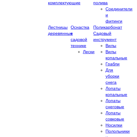
комплектующие
полива
Соединители
и
фитинги
Лестницы
Оснастка
Поликарбонат
деревянные
к
Садовый
садовой
инструмент
технике
Вилы
Лески
Вилы
копальные
Грабли
Для
уборки
снега
Лопаты
копальные
Лопаты
снеговые
Лопаты
совковые
Носилки
Полольники