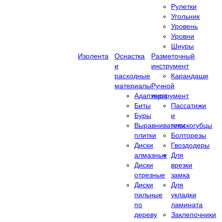
Рулетки
Угольник
Уровень
Уровни
Шнуры
Изолента
Оснастка
Разметочный
и
инструмент
расходные
Карандаши
материалы
Ручной
Адаптеры
инструмент
Биты
Пассатижи
Буры
и
Выравниватели
плоскогубцы
плитки
Болторезы
Диски
Гвоздодеры
алмазные
Для
Диски
врезки
отрезные
замка
Диски
Для
пильные
укладки
по
ламината
дереву
Заклепочники