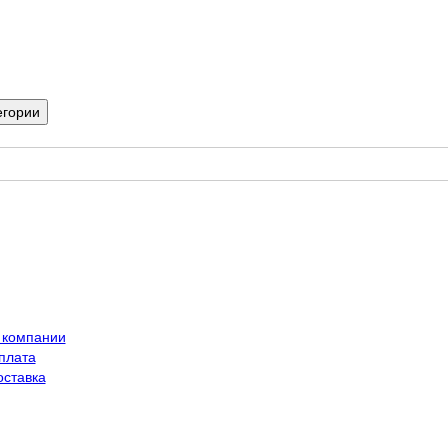
егории
 компании
плата
оставка