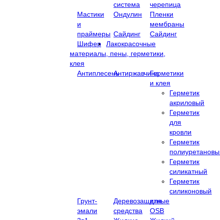
система
черепица
Мастики
Ондулин
Пленки
и
мембраны
праймеры
Сайдинг
Сайдинг
Шифер
Лакокрасочные
материалы, пены, герметики,
клея
Антиплесень
Антиржавчина
Герметики
и клея
Герметик
акриловый
Герметик
для
кровли
Герметик
полиуретановы
Герметик
силикатный
Герметик
силиконовый
Грунт-
Деревозащитные
для
эмали
средства
OSB