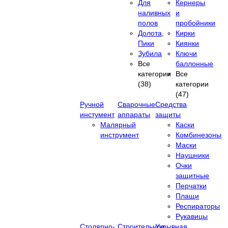
Для
Кернеры
наливных
и
полов
пробойники
Долота,
Кирки
Пики
Киянки
Зубила
Ключи
Все
баллонные
категории
Все
(38)
категории
(47)
Ручной
Сварочные
Средства
инстумент
аппараты
защиты
Малярный
Каски
инструмент
Комбинезоны
Маски
Наушники
Очки
защитные
Перчатки
Плащи
Респираторы
Рукавицы
Столярно-
Строительное
Укрывная