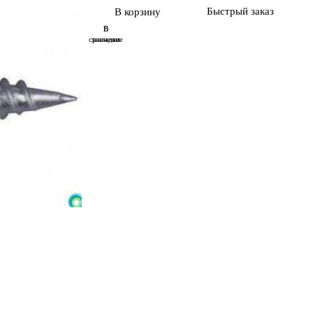
Быстрый заказ
В корзину
В
В
сравнение
закладки