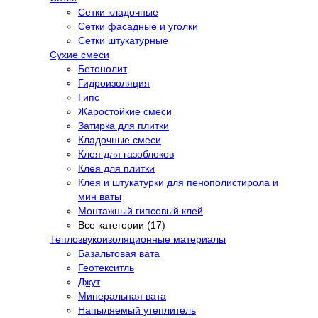
Сетки кладочные
Сетки фасадные и уголки
Сетки штукатурные
Сухие смеси
Бетонолит
Гидроизоляция
Гипс
Жаростойкие смеси
Затирка для плитки
Кладочные смеси
Клея для газоблоков
Клея для плитки
Клея и штукатурки для пенополистирола и
мин ваты
Монтажный гипсовый клей
Все категории (17)
Теплозвукоизоляционные материалы
Базальтовая вата
Геотекситль
Джут
Минеральная вата
Напыляемый утеплитель