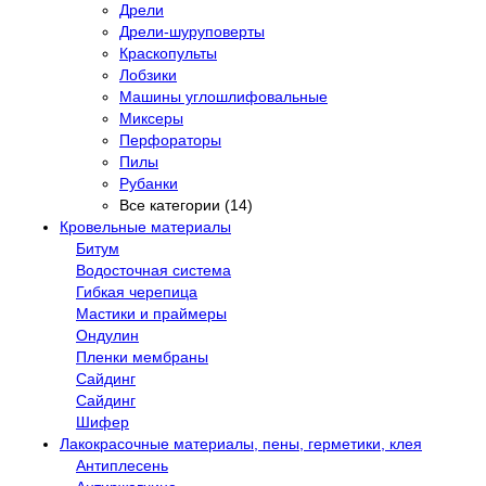
Дрели
Дрели-шуруповерты
Краскопульты
Лобзики
Машины углошлифовальные
Миксеры
Перфораторы
Пилы
Рубанки
Все категории (14)
Кровельные материалы
Битум
Водосточная система
Гибкая черепица
Мастики и праймеры
Ондулин
Пленки мембраны
Сайдинг
Сайдинг
Шифер
Лакокрасочные материалы, пены, герметики, клея
Антиплесень