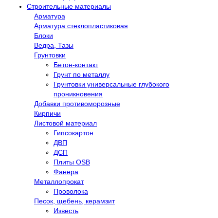
Строительные материалы
Арматура
Арматура стеклопластиковая
Блоки
Ведра, Тазы
Грунтовки
Бетон-контакт
Грунт по металлу
Грунтовки универсальные глубокого
проникновения
Добавки противоморозные
Кирпичи
Листовой материал
Гипсокартон
ДВП
ДСП
Плиты OSB
Фанера
Металлопрокат
Проволока
Песок, щебень, керамзит
Известь