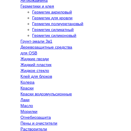
Антиржавчина
Герметики и клея
Герметик акриловый
Герметик для кровли
Герметик полиуретановый
Герметик силикатный
Герметик силиконовый
Грунт-эмали 3в1
Деревозащитные средства
для OSB
Жидкие гвозди
Жидкий пластик
Жидкое стекло
Клей для блоков
Колера
Краски
Краски водоэмульсионные
Лаки
Масло
Морилки
Огнебиозащита
Пены и очистители
Растворители