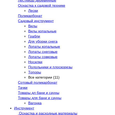
Лестницы деревянные
Оснастка к садовой технике
Лески
Поликарбонат
Садовый инструмент
Вилы
Вилы копальные
Грабли
Для уборки снега
Лопаты копальные
Лопаты снеговые
Лопаты совковые
Носилки
Полольники и плоскорезы
Топоры
Все категории (11)
Сотовый поликарбонат
Тачки
Товары дл бани и сауны
Товары для бани и сауны
Вагонка
Инструмент
Оснастка и расходные материалы