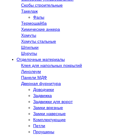
Скобы строительные
Такелаж
Фалы
Термошайба
Химические анкера
Хомуты
Хомуты стальные
Шпильки
Шурупы
Отделочные материалы
Клея для напольных покрытий
Линолеум
Панели МДФ
Дверная фурнитура
Доводчики
Задвижка
Задвижки для ворот
Замки врезные
Замки навесные
Комплектующие
Петли
Проушины