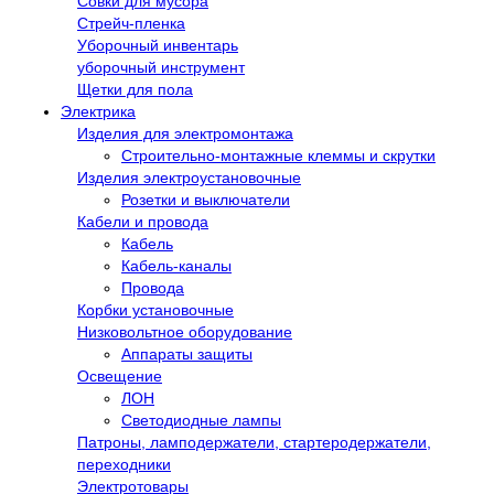
Совки для мусора
Стрейч-пленка
Уборочный инвентарь
уборочный инструмент
Щетки для пола
Электрика
Изделия для электромонтажа
Строительно-монтажные клеммы и скрутки
Изделия электроустановочные
Розетки и выключатели
Кабели и провода
Кабель
Кабель-каналы
Провода
Корбки установочные
Низковольтное оборудование
Аппараты защиты
Освещение
ЛОН
Светодиодные лампы
Патроны, ламподержатели, стартеродержатели,
переходники
Электротовары