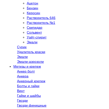
Ацетон
Бензин
Керосин
Растворитель 646
Растворитель №1
Скипидар
Сольвент
Уайт-спирит
Эмали
Сурик
Удалитель краски
Эмали
Эмали-аэрозоли
Метизы и крепеж
Анкер болт
Анкера
Анкерный крепеж
Болты и гайки
Винт
Гайки и шайбы
Гвозди
Гвозди финишные