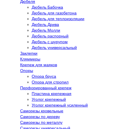
Дюбеля
Дюбель Бабочка
Дюбель для газобетона
Дюбель для теплоизоляции
Дюбель Дрива
Дюбель Молли
Дюбель распорный
Дюбель с шурупом
Дюбель универсальный
Заклепки
Кляммеры
Крепеж для маяков
Опоры
Опора бруса
Опора для стропил
Перфорированный крепеж
Пластина крепежная
Уголог крепежный
Уголог крепежный усиленный
Саморезы кровельные
Саморезы по дереву
Саморезы по металлу
Саморезы унивресальный