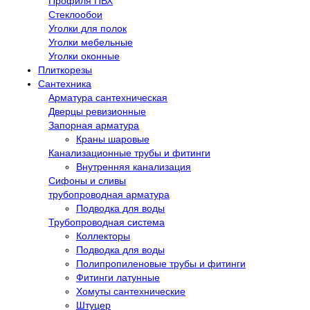
Профиля ПВХ
Стеклообои
Уголки для полок
Уголки мебельные
Уголки оконные
Плиткорезы
Сантехника
Арматура сантехническая
Дверцы ревизионные
Запорная арматура
Краны шаровые
Канализационные трубы и фитинги
Внутренняя канализация
Сифоны и сливы
трубопроводная арматура
Подводка для воды
Трубопроводная система
Коллекторы
Подводка для воды
Полипропиленовые трубы и фитинги
Фитинги латунные
Хомуты сантехнические
Штуцер