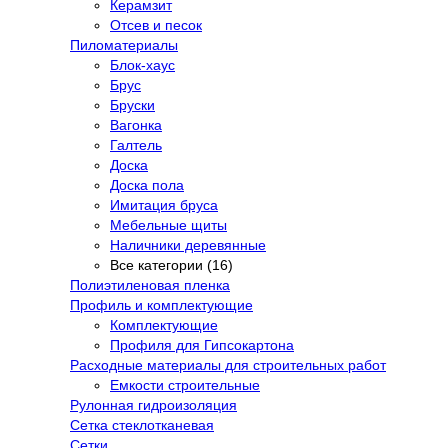
Керамзит
Отсев и песок
Пиломатериалы
Блок-хаус
Брус
Бруски
Вагонка
Галтель
Доска
Доска пола
Имитация бруса
Мебельные щиты
Наличники деревянные
Все категории (16)
Полиэтиленовая пленка
Профиль и комплектующие
Комплектующие
Профиля для Гипсокартона
Расходные материалы для строительных работ
Емкости строительные
Рулонная гидроизоляция
Сетка стеклотканевая
Сетки