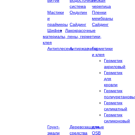
Битум
Водосточная
Гибкая
система
черепица
Мастики
Ондулин
Пленки
и
мембраны
праймеры
Сайдинг
Сайдинг
Шифер
Лакокрасочные
материалы, пены, герметики,
клея
Антиплесень
Антиржавчина
Герметики
и клея
Герметик
акриловый
Герметик
для
кровли
Герметик
полиуретановы
Герметик
силикатный
Герметик
силиконовый
Грунт-
Деревозащитные
для
эмали
средства
OSB