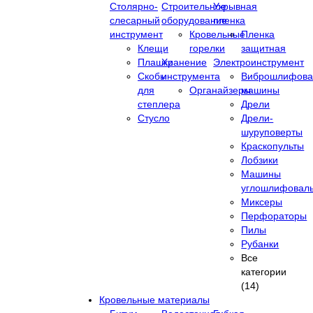
Столярно-
Строительное
Укрывная
слесарный
оборудование
пленка
инструмент
Кровельные
Пленка
Клещи
горелки
защитная
Плашки
Хранение
Электроинструмент
Скобы
инструмента
Виброшлифова
для
Органайзеры
машины
степлера
Дрели
Стусло
Дрели-
шуруповерты
Краскопульты
Лобзики
Машины
углошлифовал
Миксеры
Перфораторы
Пилы
Рубанки
Все
категории
(14)
Кровельные материалы