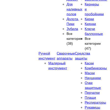
Для
Кернеры
наливных
и
полов
пробойники
Долота,
Кирки
Пики
Киянки
Зубила
Ключи
Все
баллонные
категории
Все
(38)
категории
(47)
Ручной
Сварочные
Средства
инстумент
аппараты
защиты
Малярный
Каски
инструмент
Комбинезоны
Маски
Наушники
Очки
защитные
Перчатки
Плащи
Респираторы
Рукавицы