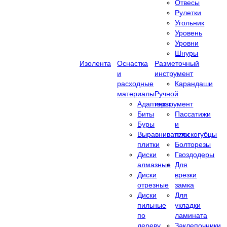
Отвесы
Рулетки
Угольник
Уровень
Уровни
Шнуры
Изолента
Оснастка
Разметочный
и
инструмент
расходные
Карандаши
материалы
Ручной
Адаптеры
инструмент
Биты
Пассатижи
Буры
и
Выравниватели
плоскогубцы
плитки
Болторезы
Диски
Гвоздодеры
алмазные
Для
Диски
врезки
отрезные
замка
Диски
Для
пильные
укладки
по
ламината
дереву
Заклепочники