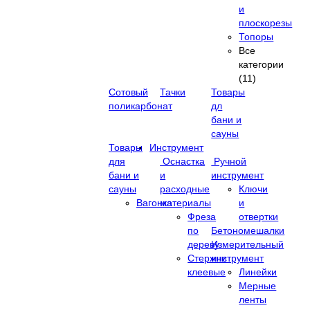
и
плоскорезы
Топоры
Все
категории
(11)
Сотовый
Тачки
Товары
поликарбонат
дл
бани и
сауны
Товары
Инструмент
для
Оснастка
Ручной
бани и
и
инструмент
сауны
расходные
Ключи
Вагонка
материалы
и
Фреза
отвертки
по
Бетономешалки
дереву
Измерительный
Стержни
инструмент
клеевые
Линейки
Мерные
ленты