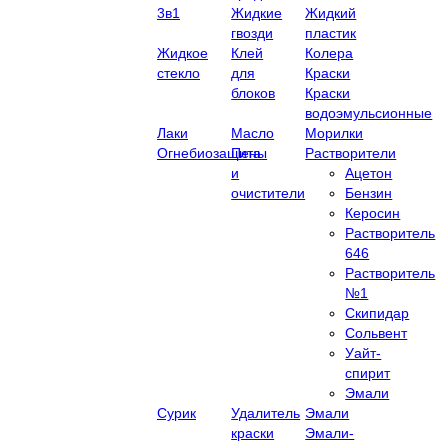
3в1
Жидкие
Жидкий
гвозди
пластик
Жидкое
Клей
Колера
стекло
для
Краски
блоков
Краски
водоэмульсионные
Лаки
Масло
Морилки
Огнебиозащита
Пены
Растворители
и
Ацетон
очистители
Бензин
Керосин
Растворитель
646
Растворитель
№1
Скипидар
Сольвент
Уайт-
спирит
Эмали
Сурик
Удалитель
Эмали
краски
Эмали-