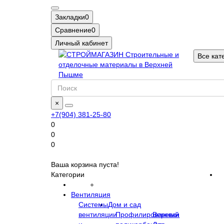
Закладки
0
Сравнение
0
Личный кабинет
Все кат
×
+7(904) 381-25-80
0
0
0
Ваша корзина пуста!
Категории
Вентиляция
Системы
Дом и сад
вентиляции
Профилированный
Веревки