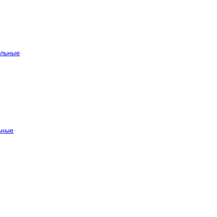
льные
ьные