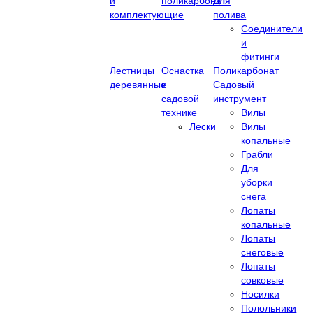
и
поликарбонат
Для
комплектующие
полива
Соединители
и
фитинги
Лестницы
Оснастка
Поликарбонат
деревянные
к
Садовый
садовой
инструмент
технике
Вилы
Лески
Вилы
копальные
Грабли
Для
уборки
снега
Лопаты
копальные
Лопаты
снеговые
Лопаты
совковые
Носилки
Полольники