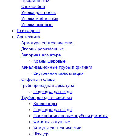
Профиля ПВХ
Стеклообои
Уголки для полок
Уголки мебельные
Уголки оконные
Плиткорезы
Сантехника
Арматура сантехническая
Дверцы ревизионные
Запорная арматура
Краны шаровые
Канализационные трубы и фитинги
Внутренняя канализация
Сифоны и сливы
трубопроводная арматура
Подводка для воды
Трубопроводная система
Коллекторы
Подводка для воды
Полипропиленовые трубы и фитинги
Фитинги латунные
Хомуты сантехнические
Штуцер