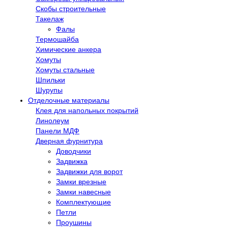
Скобы строительные
Такелаж
Фалы
Термошайба
Химические анкера
Хомуты
Хомуты стальные
Шпильки
Шурупы
Отделочные материалы
Клея для напольных покрытий
Линолеум
Панели МДФ
Дверная фурнитура
Доводчики
Задвижка
Задвижки для ворот
Замки врезные
Замки навесные
Комплектующие
Петли
Проушины