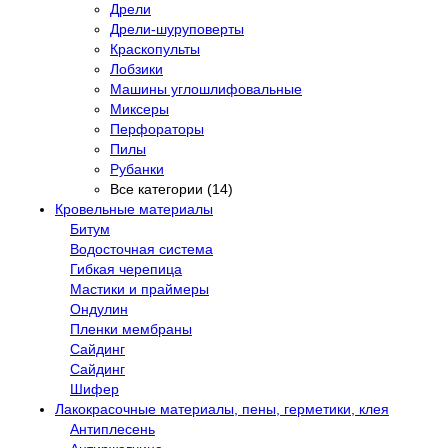
Дрели
Дрели-шуруповерты
Краскопульты
Лобзики
Машины углошлифовальные
Миксеры
Перфораторы
Пилы
Рубанки
Все категории (14)
Кровельные материалы
Битум
Водосточная система
Гибкая черепица
Мастики и праймеры
Ондулин
Пленки мембраны
Сайдинг
Сайдинг
Шифер
Лакокрасочные материалы, пены, герметики, клея
Антиплесень