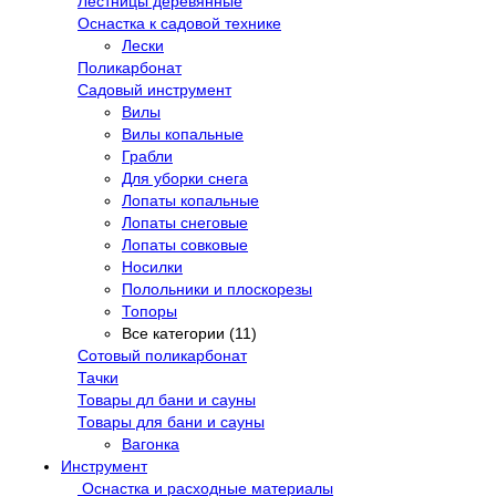
Лестницы деревянные
Оснастка к садовой технике
Лески
Поликарбонат
Садовый инструмент
Вилы
Вилы копальные
Грабли
Для уборки снега
Лопаты копальные
Лопаты снеговые
Лопаты совковые
Носилки
Полольники и плоскорезы
Топоры
Все категории (11)
Сотовый поликарбонат
Тачки
Товары дл бани и сауны
Товары для бани и сауны
Вагонка
Инструмент
Оснастка и расходные материалы