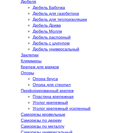
Дюбеля
Дюбель Бабочка
Дюбель для газобетона
Дюбель для теплоизоляции
Дюбель Дрива
Дюбель Молли
Дюбель распорный
Дюбель с шурупом
Дюбель универсальный
Заклепки
Кляммеры
Крепеж для маяков
Опоры
Опора бруса
Опора для стропил
Перфорированный крепеж
Пластина крепежная
Уголог крепежный
Уголог крепежный усиленный
Саморезы кровельные
Саморезы по дереву
Саморезы по металлу
Саморезы унивресальный