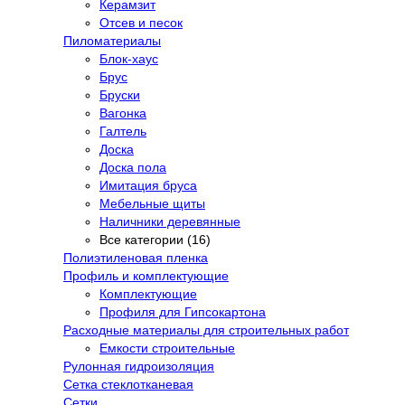
Керамзит
Отсев и песок
Пиломатериалы
Блок-хаус
Брус
Бруски
Вагонка
Галтель
Доска
Доска пола
Имитация бруса
Мебельные щиты
Наличники деревянные
Все категории (16)
Полиэтиленовая пленка
Профиль и комплектующие
Комплектующие
Профиля для Гипсокартона
Расходные материалы для строительных работ
Емкости строительные
Рулонная гидроизоляция
Сетка стеклотканевая
Сетки