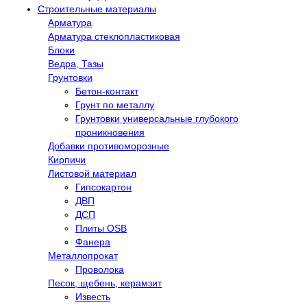
Строительные материалы
Арматура
Арматура стеклопластиковая
Блоки
Ведра, Тазы
Грунтовки
Бетон-контакт
Грунт по металлу
Грунтовки универсальные глубокого
проникновения
Добавки противоморозные
Кирпичи
Листовой материал
Гипсокартон
ДВП
ДСП
Плиты OSB
Фанера
Металлопрокат
Проволока
Песок, щебень, керамзит
Известь