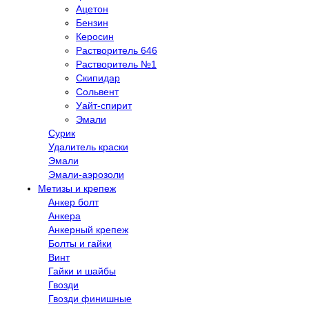
Ацетон
Бензин
Керосин
Растворитель 646
Растворитель №1
Скипидар
Сольвент
Уайт-спирит
Эмали
Сурик
Удалитель краски
Эмали
Эмали-аэрозоли
Метизы и крепеж
Анкер болт
Анкера
Анкерный крепеж
Болты и гайки
Винт
Гайки и шайбы
Гвозди
Гвозди финишные