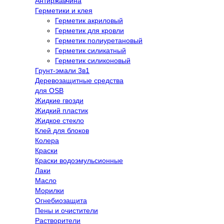
Антиржавчина
Герметики и клея
Герметик акриловый
Герметик для кровли
Герметик полиуретановый
Герметик силикатный
Герметик силиконовый
Грунт-эмали 3в1
Деревозащитные средства
для OSB
Жидкие гвозди
Жидкий пластик
Жидкое стекло
Клей для блоков
Колера
Краски
Краски водоэмульсионные
Лаки
Масло
Морилки
Огнебиозащита
Пены и очистители
Растворители