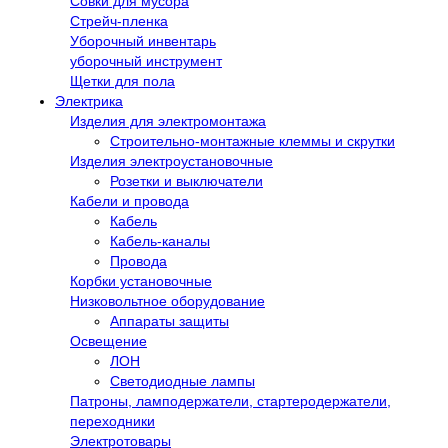
Совки для мусора
Стрейч-пленка
Уборочный инвентарь
уборочный инструмент
Щетки для пола
Электрика
Изделия для электромонтажа
Строительно-монтажные клеммы и скрутки
Изделия электроустановочные
Розетки и выключатели
Кабели и провода
Кабель
Кабель-каналы
Провода
Корбки установочные
Низковольтное оборудование
Аппараты защиты
Освещение
ЛОН
Светодиодные лампы
Патроны, ламподержатели, стартеродержатели,
переходники
Электротовары