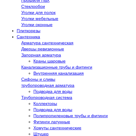
Профиля ПВХ
Стеклообои
Уголки для полок
Уголки мебельные
Уголки оконные
Плиткорезы
Сантехника
Арматура сантехническая
Дверцы ревизионные
Запорная арматура
Краны шаровые
Канализационные трубы и фитинги
Внутренняя канализация
Сифоны и сливы
трубопроводная арматура
Подводка для воды
Трубопроводная система
Коллекторы
Подводка для воды
Полипропиленовые трубы и фитинги
Фитинги латунные
Хомуты сантехнические
Штуцер