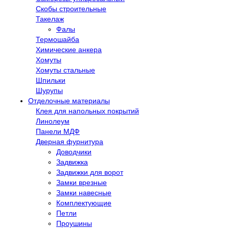
Скобы строительные
Такелаж
Фалы
Термошайба
Химические анкера
Хомуты
Хомуты стальные
Шпильки
Шурупы
Отделочные материалы
Клея для напольных покрытий
Линолеум
Панели МДФ
Дверная фурнитура
Доводчики
Задвижка
Задвижки для ворот
Замки врезные
Замки навесные
Комплектующие
Петли
Проушины