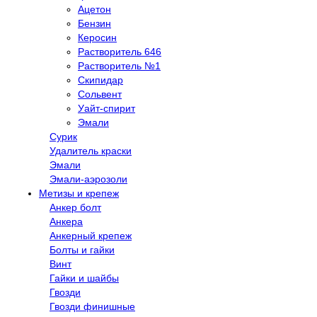
Ацетон
Бензин
Керосин
Растворитель 646
Растворитель №1
Скипидар
Сольвент
Уайт-спирит
Эмали
Сурик
Удалитель краски
Эмали
Эмали-аэрозоли
Метизы и крепеж
Анкер болт
Анкера
Анкерный крепеж
Болты и гайки
Винт
Гайки и шайбы
Гвозди
Гвозди финишные