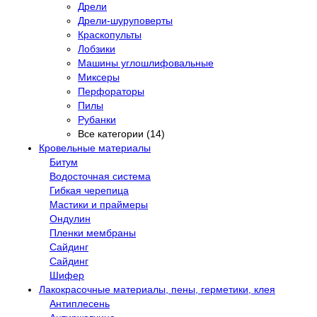
Дрели
Дрели-шуруповерты
Краскопульты
Лобзики
Машины углошлифовальные
Миксеры
Перфораторы
Пилы
Рубанки
Все категории (14)
Кровельные материалы
Битум
Водосточная система
Гибкая черепица
Мастики и праймеры
Ондулин
Пленки мембраны
Сайдинг
Сайдинг
Шифер
Лакокрасочные материалы, пены, герметики, клея
Антиплесень