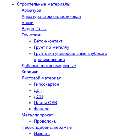
Строительные материалы
Арматура
Арматура стеклопластиковая
Блоки
Ведра, Тазы
Грунтовки
Бетон-контакт
Грунт по металлу
Грунтовки универсальные глубокого
проникновения
Добавки противоморозные
Кирпичи
Листовой материал
Гипсокартон
ДВП
ДСП
Плиты OSB
Фанера
Металлопрокат
Проволока
Песок, щебень, керамзит
Известь