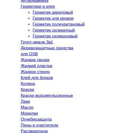
Антиржавчина
Герметики и клея
Герметик акриловый
Герметик для кровли
Герметик полиуретановый
Герметик силикатный
Герметик силиконовый
Грунт-эмали 3в1
Деревозащитные средства
для OSB
Жидкие гвозди
Жидкий пластик
Жидкое стекло
Клей для блоков
Колера
Краски
Краски водоэмульсионные
Лаки
Масло
Морилки
Огнебиозащита
Пены и очистители
Растворители