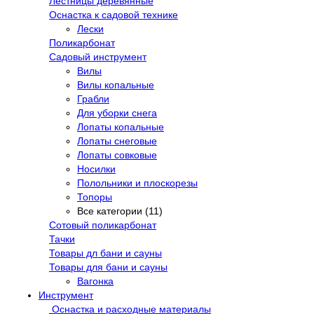
Лестницы деревянные
Оснастка к садовой технике
Лески
Поликарбонат
Садовый инструмент
Вилы
Вилы копальные
Грабли
Для уборки снега
Лопаты копальные
Лопаты снеговые
Лопаты совковые
Носилки
Полольники и плоскорезы
Топоры
Все категории (11)
Сотовый поликарбонат
Тачки
Товары дл бани и сауны
Товары для бани и сауны
Вагонка
Инструмент
Оснастка и расходные материалы