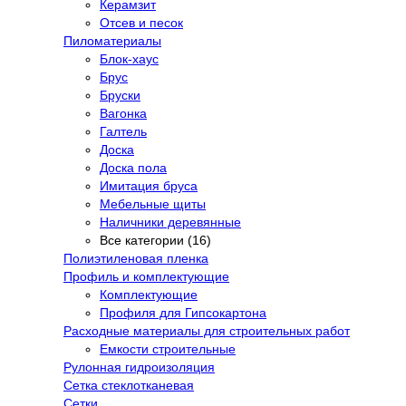
Керамзит
Отсев и песок
Пиломатериалы
Блок-хаус
Брус
Бруски
Вагонка
Галтель
Доска
Доска пола
Имитация бруса
Мебельные щиты
Наличники деревянные
Все категории (16)
Полиэтиленовая пленка
Профиль и комплектующие
Комплектующие
Профиля для Гипсокартона
Расходные материалы для строительных работ
Емкости строительные
Рулонная гидроизоляция
Сетка стеклотканевая
Сетки