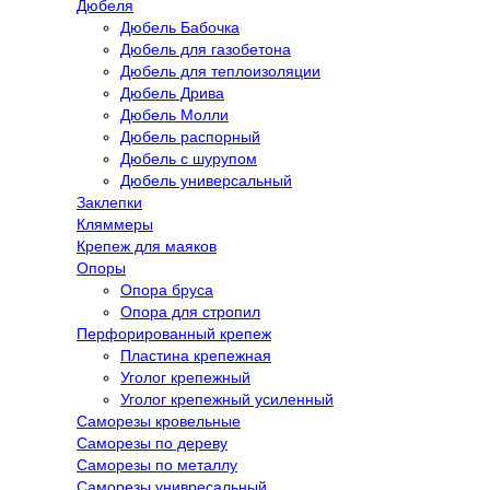
Дюбеля
Дюбель Бабочка
Дюбель для газобетона
Дюбель для теплоизоляции
Дюбель Дрива
Дюбель Молли
Дюбель распорный
Дюбель с шурупом
Дюбель универсальный
Заклепки
Кляммеры
Крепеж для маяков
Опоры
Опора бруса
Опора для стропил
Перфорированный крепеж
Пластина крепежная
Уголог крепежный
Уголог крепежный усиленный
Саморезы кровельные
Саморезы по дереву
Саморезы по металлу
Саморезы унивресальный