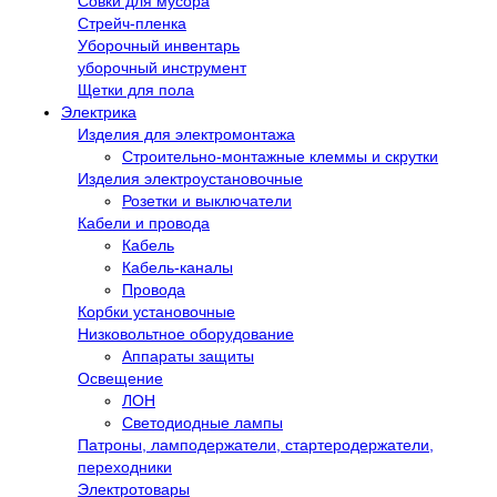
Совки для мусора
Стрейч-пленка
Уборочный инвентарь
уборочный инструмент
Щетки для пола
Электрика
Изделия для электромонтажа
Строительно-монтажные клеммы и скрутки
Изделия электроустановочные
Розетки и выключатели
Кабели и провода
Кабель
Кабель-каналы
Провода
Корбки установочные
Низковольтное оборудование
Аппараты защиты
Освещение
ЛОН
Светодиодные лампы
Патроны, ламподержатели, стартеродержатели,
переходники
Электротовары