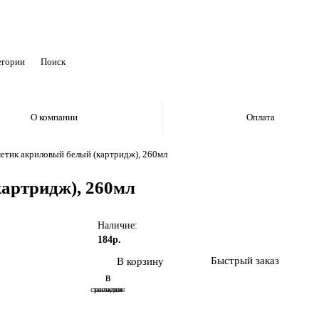
егории
О компании
Оплата
етик акриловый белый (картридж), 260мл
артридж), 260мл
Наличие:
184р.
Быстрый заказ
В корзину
В
В
сравнение
закладки