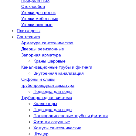
Профиля ПВХ
Стеклообои
Уголки для полок
Уголки мебельные
Уголки оконные
Плиткорезы
Сантехника
Арматура сантехническая
Дверцы ревизионные
Запорная арматура
Краны шаровые
Канализационные трубы и фитинги
Внутренняя канализация
Сифоны и сливы
трубопроводная арматура
Подводка для воды
Трубопроводная система
Коллекторы
Подводка для воды
Полипропиленовые трубы и фитинги
Фитинги латунные
Хомуты сантехнические
Штуцер