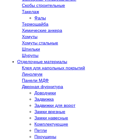
Скобы строительные
Такелаж
Фалы
Термошайба
Химические анкера
Хомуты
Хомуты стальные
Шпильки
Шурупы
Отделочные материалы
Клея для напольных покрытий
Линолеум
Панели МДФ
Дверная фурнитура
Доводчики
Задвижка
Задвижки для ворот
Замки врезные
Замки навесные
Комплектующие
Петли
Проушины