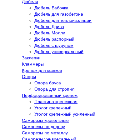
Дюбеля
Дюбель Бабочка
Дюбель для газобетона
Дюбель для теплоизоляции
Дюбель Дрива
Дюбель Молли
Дюбель распорный
Дюбель с шурупом
Дюбель универсальный
Заклепки
Кляммеры
Крепеж для маяков
Опоры
Опора бруса
Опора для стропил
Перфорированный крепеж
Пластина крепежная
Уголог крепежный
Уголог крепежный усиленный
Саморезы кровельные
Саморезы по дереву
Саморезы по металлу
Саморезы унивресальный