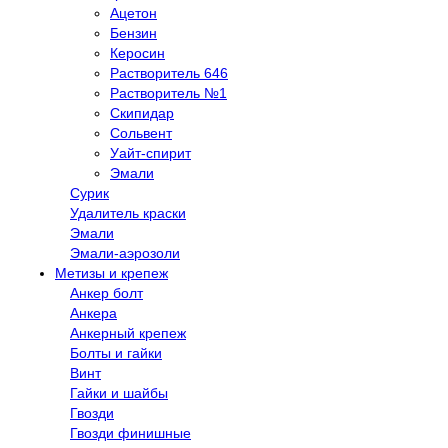
Ацетон
Бензин
Керосин
Растворитель 646
Растворитель №1
Скипидар
Сольвент
Уайт-спирит
Эмали
Сурик
Удалитель краски
Эмали
Эмали-аэрозоли
Метизы и крепеж
Анкер болт
Анкера
Анкерный крепеж
Болты и гайки
Винт
Гайки и шайбы
Гвозди
Гвозди финишные