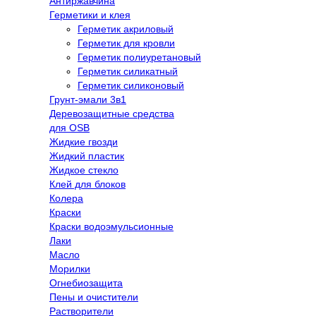
Антиржавчина
Герметики и клея
Герметик акриловый
Герметик для кровли
Герметик полиуретановый
Герметик силикатный
Герметик силиконовый
Грунт-эмали 3в1
Деревозащитные средства
для OSB
Жидкие гвозди
Жидкий пластик
Жидкое стекло
Клей для блоков
Колера
Краски
Краски водоэмульсионные
Лаки
Масло
Морилки
Огнебиозащита
Пены и очистители
Растворители