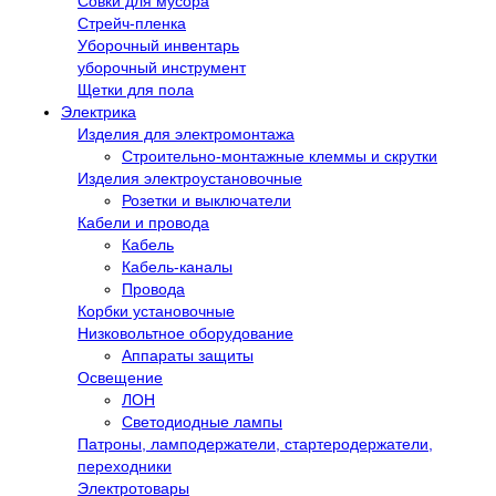
Совки для мусора
Стрейч-пленка
Уборочный инвентарь
уборочный инструмент
Щетки для пола
Электрика
Изделия для электромонтажа
Строительно-монтажные клеммы и скрутки
Изделия электроустановочные
Розетки и выключатели
Кабели и провода
Кабель
Кабель-каналы
Провода
Корбки установочные
Низковольтное оборудование
Аппараты защиты
Освещение
ЛОН
Светодиодные лампы
Патроны, ламподержатели, стартеродержатели,
переходники
Электротовары