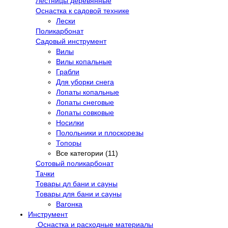
Лестницы деревянные
Оснастка к садовой технике
Лески
Поликарбонат
Садовый инструмент
Вилы
Вилы копальные
Грабли
Для уборки снега
Лопаты копальные
Лопаты снеговые
Лопаты совковые
Носилки
Полольники и плоскорезы
Топоры
Все категории (11)
Сотовый поликарбонат
Тачки
Товары дл бани и сауны
Товары для бани и сауны
Вагонка
Инструмент
Оснастка и расходные материалы