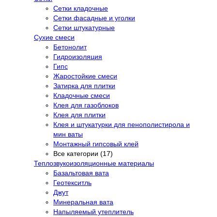
Сетки кладочные
Сетки фасадные и уголки
Сетки штукатурные
Сухие смеси
Бетонолит
Гидроизоляция
Гипс
Жаростойкие смеси
Затирка для плитки
Кладочные смеси
Клея для газоблоков
Клея для плитки
Клея и штукатурки для пенополистирола и
мин ваты
Монтажный гипсовый клей
Все категории (17)
Теплозвукоизоляционные материалы
Базальтовая вата
Геотекситль
Джут
Минеральная вата
Напыляемый утеплитель