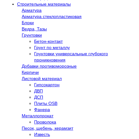
Строительные материалы
Арматура
Арматура стеклопластиковая
Блоки
Ведра, Тазы
Грунтовки
Бетон-контакт
Грунт по металлу
Грунтовки универсальные глубокого
проникновения
Добавки противоморозные
Кирпичи
Листовой материал
Гипсокартон
ДВП
ДСП
Плиты OSB
Фанера
Металлопрокат
Проволока
Песок, щебень, керамзит
Известь