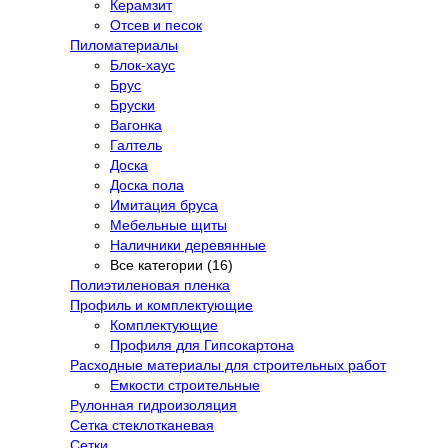
Керамзит
Отсев и песок
Пиломатериалы
Блок-хаус
Брус
Бруски
Вагонка
Галтель
Доска
Доска пола
Имитация бруса
Мебельные щиты
Наличники деревянные
Все категории (16)
Полиэтиленовая пленка
Профиль и комплектующие
Комплектующие
Профиля для Гипсокартона
Расходные материалы для строительных работ
Емкости строительные
Рулонная гидроизоляция
Сетка стеклотканевая
Сетки