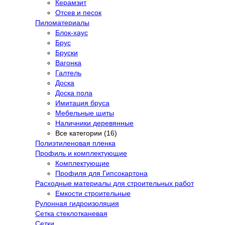
Керамзит
Отсев и песок
Пиломатериалы
Блок-хаус
Брус
Бруски
Вагонка
Галтель
Доска
Доска пола
Имитация бруса
Мебельные щиты
Наличники деревянные
Все категории (16)
Полиэтиленовая пленка
Профиль и комплектующие
Комплектующие
Профиля для Гипсокартона
Расходные материалы для строительных работ
Емкости строительные
Рулонная гидроизоляция
Сетка стеклотканевая
Сетки