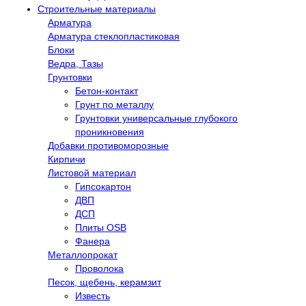
Строительные материалы
Арматура
Арматура стеклопластиковая
Блоки
Ведра, Тазы
Грунтовки
Бетон-контакт
Грунт по металлу
Грунтовки универсальные глубокого
проникновения
Добавки противоморозные
Кирпичи
Листовой материал
Гипсокартон
ДВП
ДСП
Плиты OSB
Фанера
Металлопрокат
Проволока
Песок, щебень, керамзит
Известь