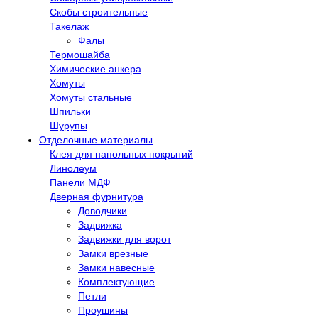
Скобы строительные
Такелаж
Фалы
Термошайба
Химические анкера
Хомуты
Хомуты стальные
Шпильки
Шурупы
Отделочные материалы
Клея для напольных покрытий
Линолеум
Панели МДФ
Дверная фурнитура
Доводчики
Задвижка
Задвижки для ворот
Замки врезные
Замки навесные
Комплектующие
Петли
Проушины