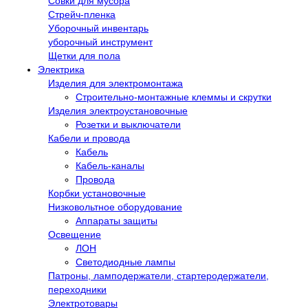
Совки для мусора
Стрейч-пленка
Уборочный инвентарь
уборочный инструмент
Щетки для пола
Электрика
Изделия для электромонтажа
Строительно-монтажные клеммы и скрутки
Изделия электроустановочные
Розетки и выключатели
Кабели и провода
Кабель
Кабель-каналы
Провода
Корбки установочные
Низковольтное оборудование
Аппараты защиты
Освещение
ЛОН
Светодиодные лампы
Патроны, ламподержатели, стартеродержатели,
переходники
Электротовары