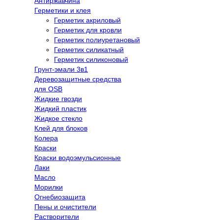
Антиржавчина
Герметики и клея
Герметик акриловый
Герметик для кровли
Герметик полиуретановый
Герметик силикатный
Герметик силиконовый
Грунт-эмали 3в1
Деревозащитные средства
для OSB
Жидкие гвозди
Жидкий пластик
Жидкое стекло
Клей для блоков
Колера
Краски
Краски водоэмульсионные
Лаки
Масло
Морилки
Огнебиозащита
Пены и очистители
Растворители