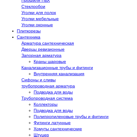
Профиля ПВХ
Стеклообои
Уголки для полок
Уголки мебельные
Уголки оконные
Плиткорезы
Сантехника
Арматура сантехническая
Дверцы ревизионные
Запорная арматура
Краны шаровые
Канализационные трубы и фитинги
Внутренняя канализация
Сифоны и сливы
трубопроводная арматура
Подводка для воды
Трубопроводная система
Коллекторы
Подводка для воды
Полипропиленовые трубы и фитинги
Фитинги латунные
Хомуты сантехнические
Штуцер