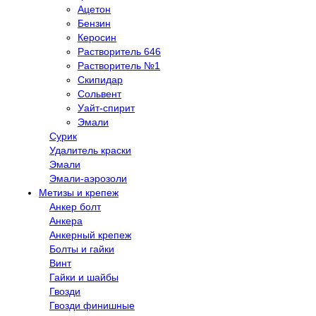
Ацетон
Бензин
Керосин
Растворитель 646
Растворитель №1
Скипидар
Сольвент
Уайт-спирит
Эмали
Сурик
Удалитель краски
Эмали
Эмали-аэрозоли
Метизы и крепеж
Анкер болт
Анкера
Анкерный крепеж
Болты и гайки
Винт
Гайки и шайбы
Гвозди
Гвозди финишные