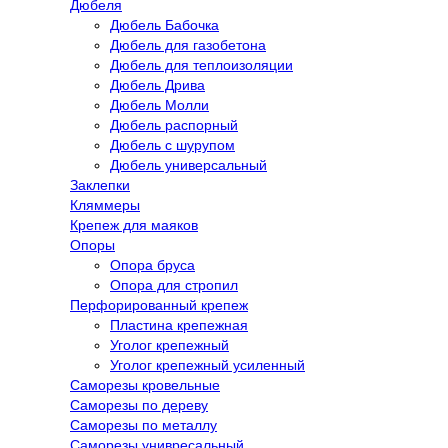
Дюбеля
Дюбель Бабочка
Дюбель для газобетона
Дюбель для теплоизоляции
Дюбель Дрива
Дюбель Молли
Дюбель распорный
Дюбель с шурупом
Дюбель универсальный
Заклепки
Кляммеры
Крепеж для маяков
Опоры
Опора бруса
Опора для стропил
Перфорированный крепеж
Пластина крепежная
Уголог крепежный
Уголог крепежный усиленный
Саморезы кровельные
Саморезы по дереву
Саморезы по металлу
Саморезы унивресальный