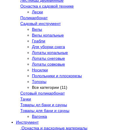
Лестницы деревянные
Оснастка к садовой технике
Лески
Поликарбонат
Садовый инструмент
Вилы
Вилы копальные
Грабли
Для уборки снега
Лопаты копальные
Лопаты снеговые
Лопаты совковые
Носилки
Полольники и плоскорезы
Топоры
Все категории (11)
Сотовый поликарбонат
Тачки
Товары дл бани и сауны
Товары для бани и сауны
Вагонка
Инструмент
Оснастка и расходные материалы