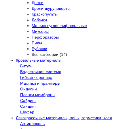
Дрели
Дрели-шуруповерты
Краскопульты
Лобзики
Машины углошлифовальные
Миксеры
Перфораторы
Пилы
Рубанки
Все категории (14)
Кровельные материалы
Битум
Водосточная система
Гибкая черепица
Мастики и праймеры
Ондулин
Пленки мембраны
Сайдинг
Сайдинг
Шифер
Лакокрасочные материалы, пены, герметики, клея
Антиплесень