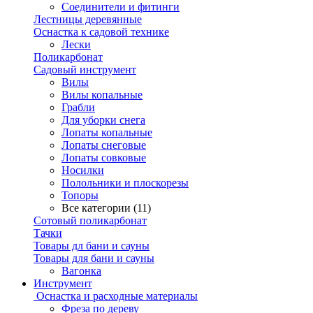
Соединители и фитинги
Лестницы деревянные
Оснастка к садовой технике
Лески
Поликарбонат
Садовый инструмент
Вилы
Вилы копальные
Грабли
Для уборки снега
Лопаты копальные
Лопаты снеговые
Лопаты совковые
Носилки
Полольники и плоскорезы
Топоры
Все категории (11)
Сотовый поликарбонат
Тачки
Товары дл бани и сауны
Товары для бани и сауны
Вагонка
Инструмент
Оснастка и расходные материалы
Фреза по дереву