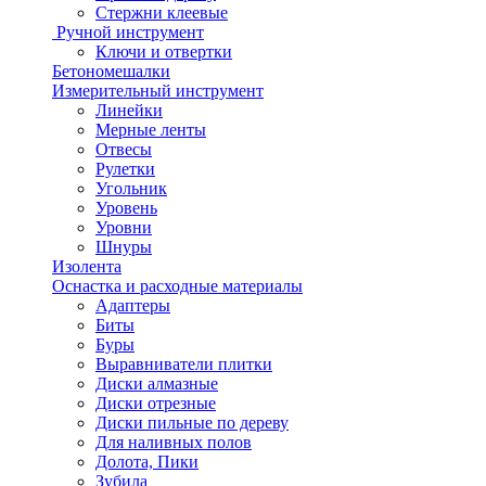
Стержни клеевые
Ручной инструмент
Ключи и отвертки
Бетономешалки
Измерительный инструмент
Линейки
Мерные ленты
Отвесы
Рулетки
Угольник
Уровень
Уровни
Шнуры
Изолента
Оснастка и расходные материалы
Адаптеры
Биты
Буры
Выравниватели плитки
Диски алмазные
Диски отрезные
Диски пильные по дереву
Для наливных полов
Долота, Пики
Зубила