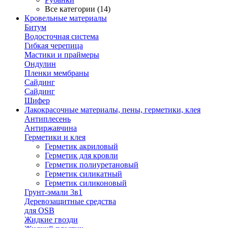
Все категории (14)
Кровельные материалы
Битум
Водосточная система
Гибкая черепица
Мастики и праймеры
Ондулин
Пленки мембраны
Сайдинг
Сайдинг
Шифер
Лакокрасочные материалы, пены, герметики, клея
Антиплесень
Антиржавчина
Герметики и клея
Герметик акриловый
Герметик для кровли
Герметик полиуретановый
Герметик силикатный
Герметик силиконовый
Грунт-эмали 3в1
Деревозащитные средства
для OSB
Жидкие гвозди