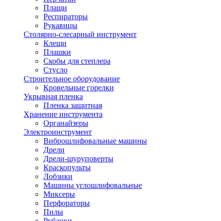
Плащи
Респираторы
Рукавицы
Столярно-слесарный инструмент
Клещи
Плашки
Скобы для степлера
Стусло
Строительное оборудование
Кровельные горелки
Укрывная пленка
Пленка защитная
Хранение инструмента
Органайзеры
Электроинструмент
Виброшлифовальные машины
Дрели
Дрели-шуруповерты
Краскопульты
Лобзики
Машины углошлифовальные
Миксеры
Перфораторы
Пилы
Рубанки