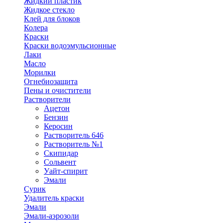
Жидкий пластик
Жидкое стекло
Клей для блоков
Колера
Краски
Краски водоэмульсионные
Лаки
Масло
Морилки
Огнебиозащита
Пены и очистители
Растворители
Ацетон
Бензин
Керосин
Растворитель 646
Растворитель №1
Скипидар
Сольвент
Уайт-спирит
Эмали
Сурик
Удалитель краски
Эмали
Эмали-аэрозоли