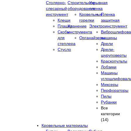
Столярно-
Строительное
Укрывная
слесарный
оборудование
пленка
инструмент
Кровельные
Пленка
Клещи
горелки
защитная
Плашки
Хранение
Электроинструмент
Скобы
инструмента
Виброшлифова
для
Органайзеры
машины
степлера
Дрели
Стусло
Дрели-
шуруповерты
Краскопульты
Лобзики
Машины
углошлифовал
Миксеры
Перфораторы
Пилы
Рубанки
Все
категории
(14)
Кровельные материалы