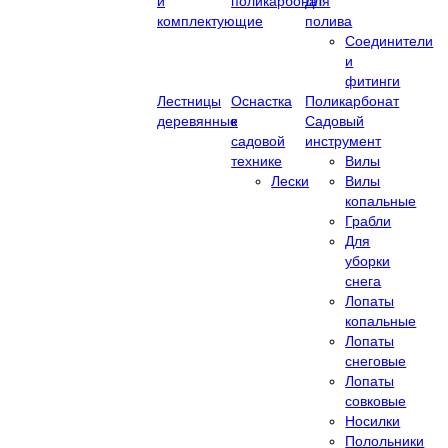
и
поликарбонат
Для
комплектующие
полива
Соединители
и
фитинги
Лестницы
Оснастка
Поликарбонат
деревянные
к
Садовый
садовой
инструмент
технике
Вилы
Лески
Вилы
копальные
Грабли
Для
уборки
снега
Лопаты
копальные
Лопаты
снеговые
Лопаты
совковые
Носилки
Полольники