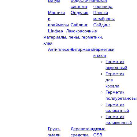
Битум
Водосточная
Гибкая
система
черепица
Мастики
Ондулин
Пленки
и
мембраны
праймеры
Сайдинг
Сайдинг
Шифер
Лакокрасочные
материалы, пены, герметики,
клея
Антиплесень
Антиржавчина
Герметики
и клея
Герметик
акриловый
Герметик
для
кровли
Герметик
полиуретановы
Герметик
силикатный
Герметик
силиконовый
Грунт-
Деревозащитные
для
эмали
средства
OSB