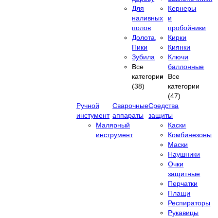
Для
Кернеры
наливных
и
полов
пробойники
Долота,
Кирки
Пики
Киянки
Зубила
Ключи
Все
баллонные
категории
Все
(38)
категории
(47)
Ручной
Сварочные
Средства
инстумент
аппараты
защиты
Малярный
Каски
инструмент
Комбинезоны
Маски
Наушники
Очки
защитные
Перчатки
Плащи
Респираторы
Рукавицы