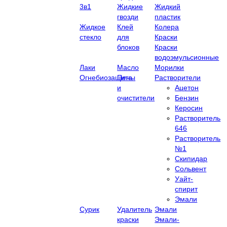
3в1
Жидкие
Жидкий
гвозди
пластик
Жидкое
Клей
Колера
стекло
для
Краски
блоков
Краски
водоэмульсионные
Лаки
Масло
Морилки
Огнебиозащита
Пены
Растворители
и
Ацетон
очистители
Бензин
Керосин
Растворитель
646
Растворитель
№1
Скипидар
Сольвент
Уайт-
спирит
Эмали
Сурик
Удалитель
Эмали
краски
Эмали-