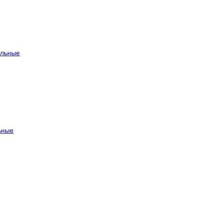
льные
ьные