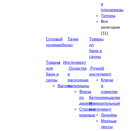
и
плоскорезы
Топоры
Все
категории
(11)
Сотовый
Тачки
Товары
поликарбонат
дл
бани и
сауны
Товары
Инструмент
для
Оснастка
Ручной
бани и
и
инструмент
сауны
расходные
Ключи
Вагонка
материалы
и
Фреза
отвертки
по
Бетономешалки
дереву
Измерительный
Стержни
инструмент
клеевые
Линейки
Мерные
ленты