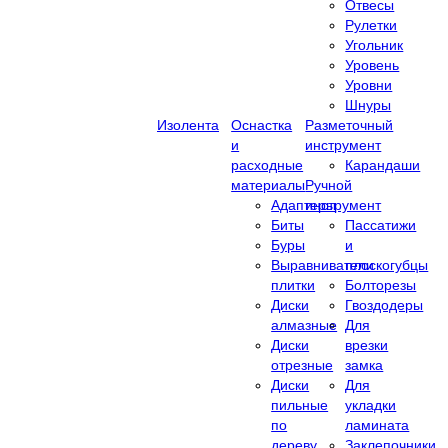
Отвесы
Рулетки
Угольник
Уровень
Уровни
Шнуры
Изолента
Оснастка
Разметочный
и
инструмент
расходные
Карандаши
материалы
Ручной
Адаптеры
инструмент
Биты
Пассатижи
Буры
и
Выравниватели
плоскогубцы
плитки
Болторезы
Диски
Гвоздодеры
алмазные
Для
Диски
врезки
отрезные
замка
Диски
Для
пильные
укладки
по
ламината
дереву
Заклепочники