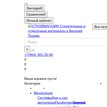
Закладки
0
Сравнение
0
Личный кабинет
Все кат
×
+7(904) 381-25-80
0
0
0
Ваша корзина пуста!
Категории
Вентиляция
Системы
Дом и сад
вентиляции
Профилированный
Веревки