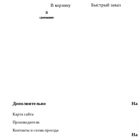
Быстрый заказ
В корзину
В
В
сравнение
закладки
Дополнительно
На
Карта сайта
Производители
Контакты и схема проезда
На