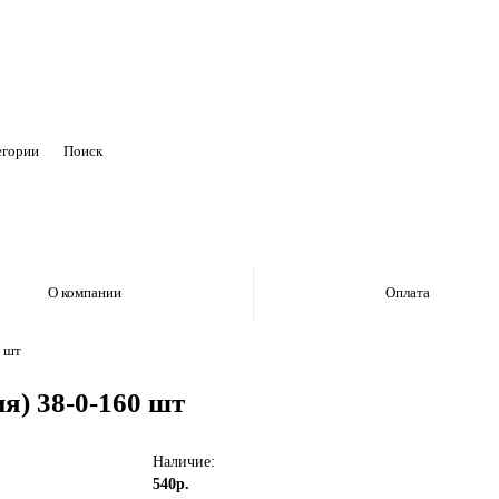
егории
О компании
Оплата
0 шт
я) 38-0-160 шт
Наличие:
540р.