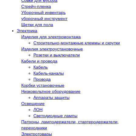
Совки для мусора
Стрейч-пленка
Уборочный инвентарь
уборочный инструмент
Щетки для пола
Электрика
Изделия для электромонтажа
Строительно-монтажные клеммы и скрутки
Изделия электроустановочные
Розетки и выключатели
Кабели и провода
Кабель
Кабель-каналы
Провода
Корбки установочные
Низковольтное оборудование
Аппараты защиты
Освещение
ЛОН
Светодиодные лампы
Патроны, ламподержатели, стартеродержатели,
переходники
Электротовары