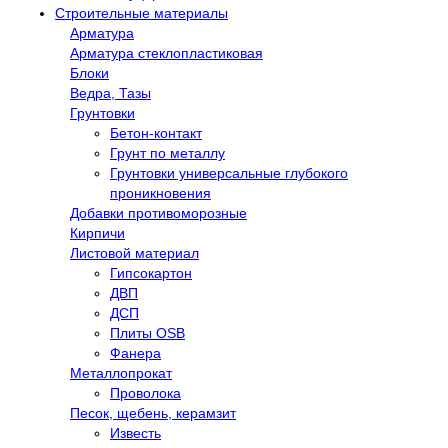
Строительные материалы
Арматура
Арматура стеклопластиковая
Блоки
Ведра, Тазы
Грунтовки
Бетон-контакт
Грунт по металлу
Грунтовки универсальные глубокого
проникновения
Добавки противоморозные
Кирпичи
Листовой материал
Гипсокартон
ДВП
ДСП
Плиты OSB
Фанера
Металлопрокат
Проволока
Песок, щебень, керамзит
Известь