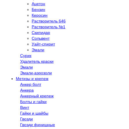
Ацетон
Бензин
Керосин
Растворитель 646
Растворитель №1
Скипидар
Сольвент
Уайт-спирит
Эмали
Сурик
Удалитель краски
Эмали
Эмали-аэрозоли
Метизы и крепеж
Анкер болт
Анкера
Анкерный крепеж
Болты и гайки
Винт
Гайки и шайбы
Гвозди
Гвозди финишные