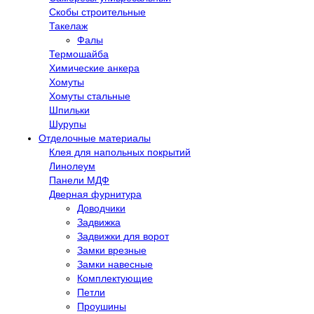
Скобы строительные
Такелаж
Фалы
Термошайба
Химические анкера
Хомуты
Хомуты стальные
Шпильки
Шурупы
Отделочные материалы
Клея для напольных покрытий
Линолеум
Панели МДФ
Дверная фурнитура
Доводчики
Задвижка
Задвижки для ворот
Замки врезные
Замки навесные
Комплектующие
Петли
Проушины