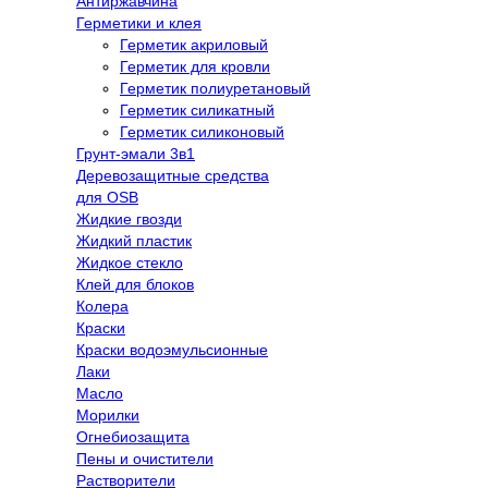
Антиржавчина
Герметики и клея
Герметик акриловый
Герметик для кровли
Герметик полиуретановый
Герметик силикатный
Герметик силиконовый
Грунт-эмали 3в1
Деревозащитные средства
для OSB
Жидкие гвозди
Жидкий пластик
Жидкое стекло
Клей для блоков
Колера
Краски
Краски водоэмульсионные
Лаки
Масло
Морилки
Огнебиозащита
Пены и очистители
Растворители