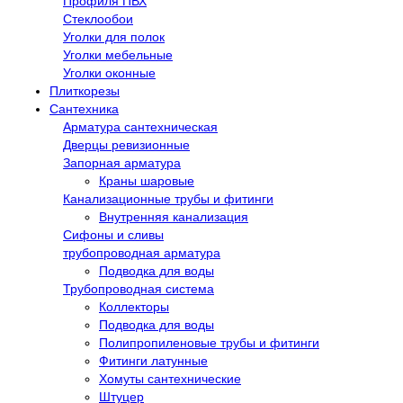
Профиля ПВХ
Стеклообои
Уголки для полок
Уголки мебельные
Уголки оконные
Плиткорезы
Сантехника
Арматура сантехническая
Дверцы ревизионные
Запорная арматура
Краны шаровые
Канализационные трубы и фитинги
Внутренняя канализация
Сифоны и сливы
трубопроводная арматура
Подводка для воды
Трубопроводная система
Коллекторы
Подводка для воды
Полипропиленовые трубы и фитинги
Фитинги латунные
Хомуты сантехнические
Штуцер