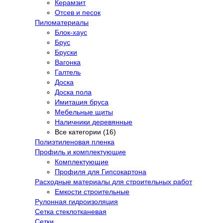
Керамзит
Отсев и песок
Пиломатериалы
Блок-хаус
Брус
Бруски
Вагонка
Галтель
Доска
Доска пола
Имитация бруса
Мебельные щиты
Наличники деревянные
Все категории (16)
Полиэтиленовая пленка
Профиль и комплектующие
Комплектующие
Профиля для Гипсокартона
Расходные материалы для строительных работ
Емкости строительные
Рулонная гидроизоляция
Сетка стеклотканевая
Сетки