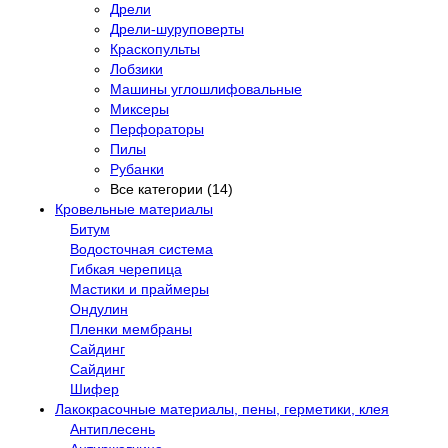
Дрели
Дрели-шуруповерты
Краскопульты
Лобзики
Машины углошлифовальные
Миксеры
Перфораторы
Пилы
Рубанки
Все категории (14)
Кровельные материалы
Битум
Водосточная система
Гибкая черепица
Мастики и праймеры
Ондулин
Пленки мембраны
Сайдинг
Сайдинг
Шифер
Лакокрасочные материалы, пены, герметики, клея
Антиплесень