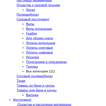
Лестницы деревянные
Оснастка к садовой технике
Лески
Поликарбонат
Садовый инструмент
Вилы
Вилы копальные
Грабли
Для уборки снега
Лопаты копальные
Лопаты снеговые
Лопаты совковые
Носилки
Полольники и плоскорезы
Топоры
Все категории (11)
Сотовый поликарбонат
Тачки
Товары дл бани и сауны
Товары для бани и сауны
Вагонка
Инструмент
Оснастка и расходные материалы