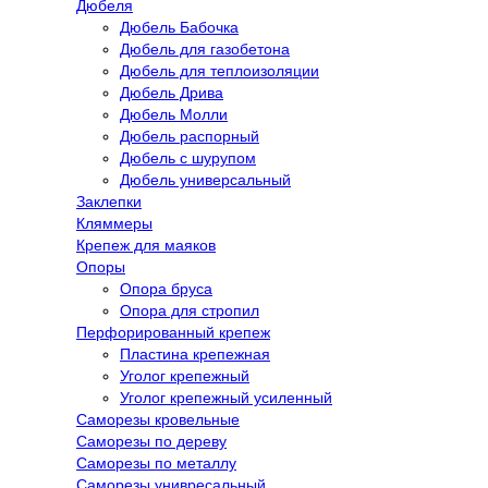
Дюбеля
Дюбель Бабочка
Дюбель для газобетона
Дюбель для теплоизоляции
Дюбель Дрива
Дюбель Молли
Дюбель распорный
Дюбель с шурупом
Дюбель универсальный
Заклепки
Кляммеры
Крепеж для маяков
Опоры
Опора бруса
Опора для стропил
Перфорированный крепеж
Пластина крепежная
Уголог крепежный
Уголог крепежный усиленный
Саморезы кровельные
Саморезы по дереву
Саморезы по металлу
Саморезы унивресальный