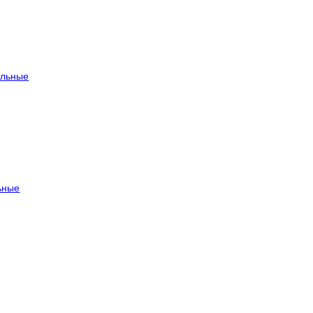
льные
ьные