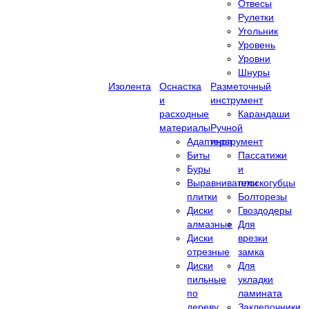
Отвесы
Рулетки
Угольник
Уровень
Уровни
Шнуры
Изолента
Оснастка
Разметочный
и
инструмент
расходные
Карандаши
материалы
Ручной
Адаптеры
инструмент
Биты
Пассатижи
Буры
и
Выравниватели
плоскогубцы
плитки
Болторезы
Диски
Гвоздодеры
алмазные
Для
Диски
врезки
отрезные
замка
Диски
Для
пильные
укладки
по
ламината
дереву
Заклепочники