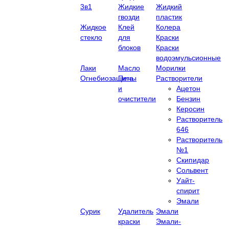
3в1
Жидкие
Жидкий
гвозди
пластик
Жидкое
Клей
Колера
стекло
для
Краски
блоков
Краски
водоэмульсионные
Лаки
Масло
Морилки
Огнебиозащита
Пены
Растворители
и
Ацетон
очистители
Бензин
Керосин
Растворитель
646
Растворитель
№1
Скипидар
Сольвент
Уайт-
спирит
Эмали
Сурик
Удалитель
Эмали
краски
Эмали-