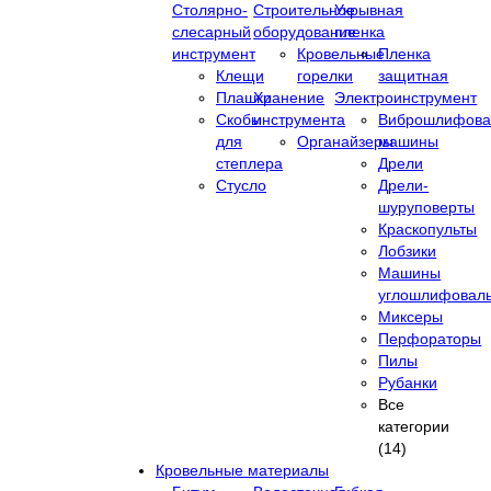
Столярно-
Строительное
Укрывная
слесарный
оборудование
пленка
инструмент
Кровельные
Пленка
Клещи
горелки
защитная
Плашки
Хранение
Электроинструмент
Скобы
инструмента
Виброшлифова
для
Органайзеры
машины
степлера
Дрели
Стусло
Дрели-
шуруповерты
Краскопульты
Лобзики
Машины
углошлифовал
Миксеры
Перфораторы
Пилы
Рубанки
Все
категории
(14)
Кровельные материалы