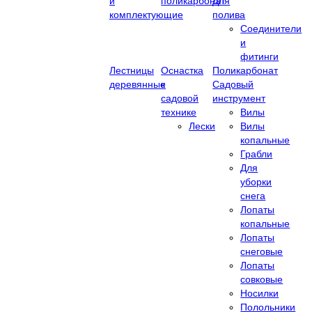
и
поликарбонат
Для
комплектующие
полива
Соединители
и
фитинги
Лестницы
Оснастка
Поликарбонат
деревянные
к
Садовый
садовой
инструмент
технике
Вилы
Лески
Вилы
копальные
Грабли
Для
уборки
снега
Лопаты
копальные
Лопаты
снеговые
Лопаты
совковые
Носилки
Полольники