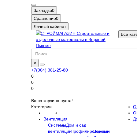
Закладки
0
Сравнение
0
Личный кабинет
Все кат
×
+7(904) 381-25-80
0
0
0
Ваша корзина пуста!
Категории
О
О
Вентиляция
Д
Системы
Дом и сад
вентиляции
Профилированный
Веревки