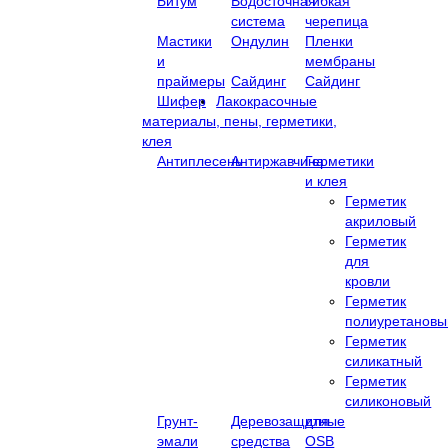
Битум
Водосточная
Гибкая
система
черепица
Мастики
Ондулин
Пленки
и
мембраны
праймеры
Сайдинг
Сайдинг
Шифер
Лакокрасочные
материалы, пены, герметики,
клея
Антиплесень
Антиржавчина
Герметики
и клея
Герметик
акриловый
Герметик
для
кровли
Герметик
полиуретановы
Герметик
силикатный
Герметик
силиконовый
Грунт-
Деревозащитные
для
эмали
средства
OSB