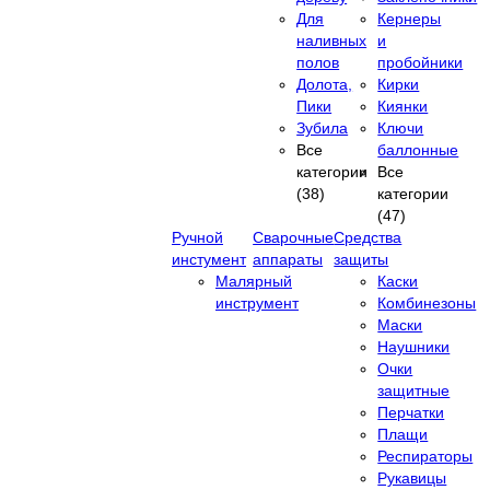
Для
Кернеры
наливных
и
полов
пробойники
Долота,
Кирки
Пики
Киянки
Зубила
Ключи
Все
баллонные
категории
Все
(38)
категории
(47)
Ручной
Сварочные
Средства
инстумент
аппараты
защиты
Малярный
Каски
инструмент
Комбинезоны
Маски
Наушники
Очки
защитные
Перчатки
Плащи
Респираторы
Рукавицы