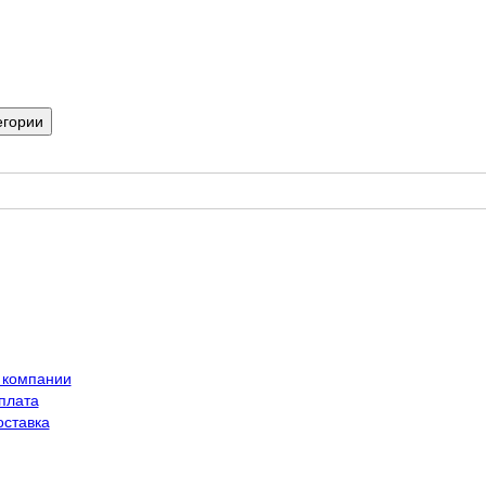
егории
 компании
плата
оставка