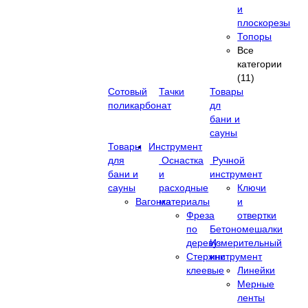
и
плоскорезы
Топоры
Все
категории
(11)
Сотовый
Тачки
Товары
поликарбонат
дл
бани и
сауны
Товары
Инструмент
для
Оснастка
Ручной
бани и
и
инструмент
сауны
расходные
Ключи
Вагонка
материалы
и
Фреза
отвертки
по
Бетономешалки
дереву
Измерительный
Стержни
инструмент
клеевые
Линейки
Мерные
ленты