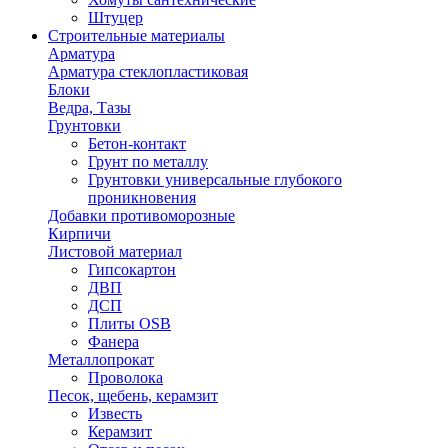
Штуцер
Строительные материалы
Арматура
Арматура стеклопластиковая
Блоки
Ведра, Тазы
Грунтовки
Бетон-контакт
Грунт по металлу
Грунтовки универсальные глубокого
проникновения
Добавки противоморозные
Кирпичи
Листовой материал
Гипсокартон
ДВП
ДСП
Плиты OSB
Фанера
Металлопрокат
Проволока
Песок, щебень, керамзит
Известь
Керамзит