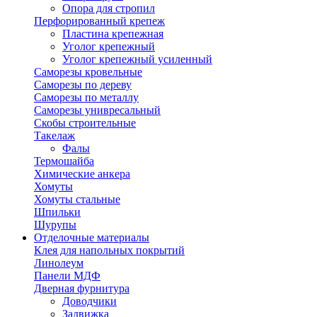
Опора для стропил
Перфорированный крепеж
Пластина крепежная
Уголог крепежный
Уголог крепежный усиленный
Саморезы кровельные
Саморезы по дереву
Саморезы по металлу
Саморезы унивресальный
Скобы строительные
Такелаж
Фалы
Термошайба
Химические анкера
Хомуты
Хомуты стальные
Шпильки
Шурупы
Отделочные материалы
Клея для напольных покрытий
Линолеум
Панели МДФ
Дверная фурнитура
Доводчики
Задвижка