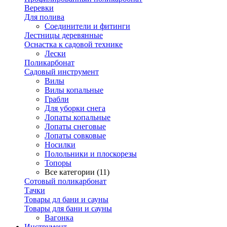
Веревки
Для полива
Соединители и фитинги
Лестницы деревянные
Оснастка к садовой технике
Лески
Поликарбонат
Садовый инструмент
Вилы
Вилы копальные
Грабли
Для уборки снега
Лопаты копальные
Лопаты снеговые
Лопаты совковые
Носилки
Полольники и плоскорезы
Топоры
Все категории (11)
Сотовый поликарбонат
Тачки
Товары дл бани и сауны
Товары для бани и сауны
Вагонка
Инструмент