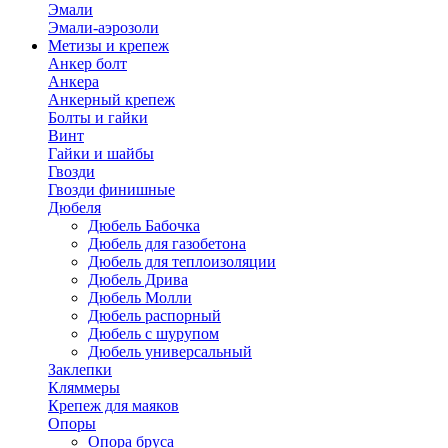
Эмали
Эмали-аэрозоли
Метизы и крепеж
Анкер болт
Анкера
Анкерный крепеж
Болты и гайки
Винт
Гайки и шайбы
Гвозди
Гвозди финишные
Дюбеля
Дюбель Бабочка
Дюбель для газобетона
Дюбель для теплоизоляции
Дюбель Дрива
Дюбель Молли
Дюбель распорный
Дюбель с шурупом
Дюбель универсальный
Заклепки
Кляммеры
Крепеж для маяков
Опоры
Опора бруса