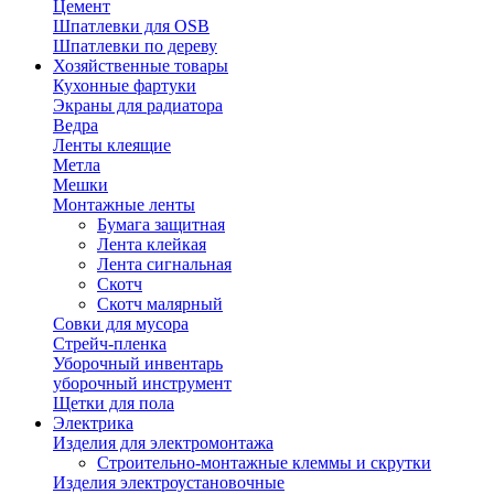
Цемент
Шпатлевки для OSB
Шпатлевки по дереву
Хозяйственные товары
Кухонные фартуки
Экраны для радиатора
Ведра
Ленты клеящие
Метла
Мешки
Монтажные ленты
Бумага защитная
Лента клейкая
Лента сигнальная
Скотч
Скотч малярный
Совки для мусора
Стрейч-пленка
Уборочный инвентарь
уборочный инструмент
Щетки для пола
Электрика
Изделия для электромонтажа
Строительно-монтажные клеммы и скрутки
Изделия электроустановочные