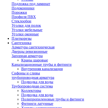
Подложка под ламинат
Подоконники
Порожки
Профиля ПВХ
Стеклообои
Уголки для полок
Уголки мебельные
Уголки оконные
Плиткорезы
Сантехника
Арматура сантехническая
Дверцы ревизионные
Запорная арматура
Краны шаровые
Канализационные трубы и фитинги
Внутренняя канализация
Сифоны и сливы
трубопроводная арматура
Подводка для воды
Трубопроводная система
Коллекторы
Подводка для воды
Полипропиленовые трубы и фитинги
Фитинги латунные
Хомуты сантехнические