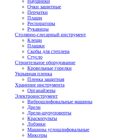
Наушники
Очки защитные
Перчатки
Плащи
Респираторы
Рукавицы
Столярно-слесарный инструмент
Клещи
Плашки
Скобы для степлера
Стусло
Строительное оборудование
Кровельные горелки
Укрывная пленка
Пленка защитная
Хранение инструмента
Органайзеры
Электроинструмент
Виброшлифовальные машины
Дрели
Дрели-шуруповерты
Краскопульты
Лобзики
Машины углошлифовальные
Миксеры