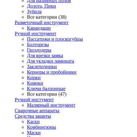
Для наливных полов
Долота, Пики
Зубила
Все категории (38)
Разметочный инструмент
Карандаши
Ручной инструмент
Пассатижи и плоскогубцы
Болторезы
Гвоздодеры
Для врезки замка
Для укладки ламината
Заклепочники
Кернеры и пробойники
Кирки
Киянки
Ключи баллонные
Все категории (47)
Ручной инстумент
Малярный инструмент
Сварочные аппараты
Средства защиты
Каски
Комбинезоны
Маски