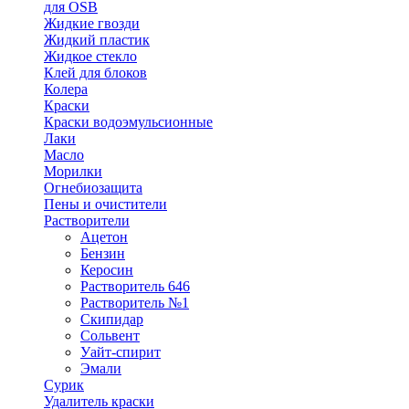
для OSB
Жидкие гвозди
Жидкий пластик
Жидкое стекло
Клей для блоков
Колера
Краски
Краски водоэмульсионные
Лаки
Масло
Морилки
Огнебиозащита
Пены и очистители
Растворители
Ацетон
Бензин
Керосин
Растворитель 646
Растворитель №1
Скипидар
Сольвент
Уайт-спирит
Эмали
Сурик
Удалитель краски