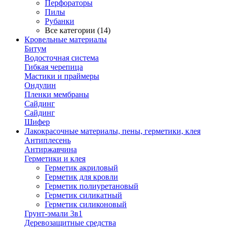
Перфораторы
Пилы
Рубанки
Все категории (14)
Кровельные материалы
Битум
Водосточная система
Гибкая черепица
Мастики и праймеры
Ондулин
Пленки мембраны
Сайдинг
Сайдинг
Шифер
Лакокрасочные материалы, пены, герметики, клея
Антиплесень
Антиржавчина
Герметики и клея
Герметик акриловый
Герметик для кровли
Герметик полиуретановый
Герметик силикатный
Герметик силиконовый
Грунт-эмали 3в1
Деревозащитные средства