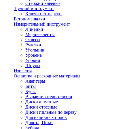
Стержни клеевые
Ручной инструмент
Ключи и отвертки
Бетономешалки
Измерительный инструмент
Линейки
Мерные ленты
Отвесы
Рулетки
Угольник
Уровень
Уровни
Шнуры
Изолента
Оснастка и расходные материалы
Адаптеры
Биты
Буры
Выравниватели плитки
Диски алмазные
Диски отрезные
Диски пильные по дереву
Для наливных полов
Долота, Пики
Зубила