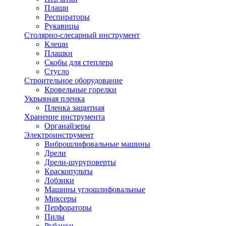
Плащи
Респираторы
Рукавицы
Столярно-слесарный инструмент
Клещи
Плашки
Скобы для степлера
Стусло
Строительное оборудование
Кровельные горелки
Укрывная пленка
Пленка защитная
Хранение инструмента
Органайзеры
Электроинструмент
Виброшлифовальные машины
Дрели
Дрели-шуруповерты
Краскопульты
Лобзики
Машины углошлифовальные
Миксеры
Перфораторы
Пилы
Рубанки