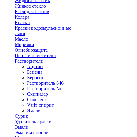
Жидкий пластик
Жидкое стекло
Клей для блоков
Колера
Краски
Краски водоэмульсионные
Лаки
Масло
Морилки
Огнебиозащита
Пены и очистители
Растворители
Ацетон
Бензин
Керосин
Растворитель 646
Растворитель №1
Скипидар
Сольвент
Уайт-спирит
Эмали
Сурик
Удалитель краски
Эмали
Эмали-аэрозоли