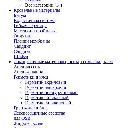
Все категории (14)
Кровельные материалы
Битум
Водосточная система
Гибкая черепица
Мастики и праймеры
Ондулин
Пленки мембраны
Сайдинг
Сайдинг
Шифер
Лакокрасочные материалы, пены, герметики, клея
Антиплесень
Антиржавчина
Герметики и клея
Герметик акриловый
Герметик для кровли
Герметик полиуретановый
Герметик силикатный
Герметик силиконовый
Грунт-эмали 3в1
Деревозащитные средства
для OSB
Жидкие гвозди