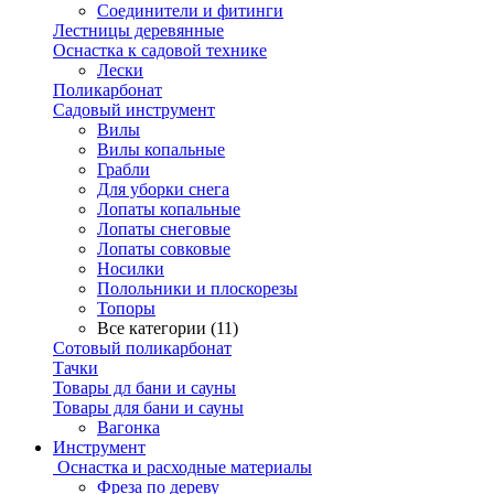
Соединители и фитинги
Лестницы деревянные
Оснастка к садовой технике
Лески
Поликарбонат
Садовый инструмент
Вилы
Вилы копальные
Грабли
Для уборки снега
Лопаты копальные
Лопаты снеговые
Лопаты совковые
Носилки
Полольники и плоскорезы
Топоры
Все категории (11)
Сотовый поликарбонат
Тачки
Товары дл бани и сауны
Товары для бани и сауны
Вагонка
Инструмент
Оснастка и расходные материалы
Фреза по дереву