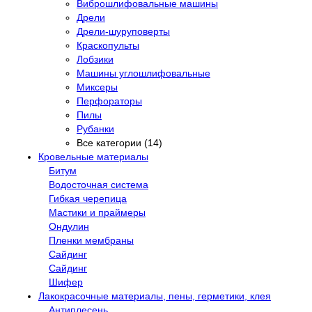
Виброшлифовальные машины
Дрели
Дрели-шуруповерты
Краскопульты
Лобзики
Машины углошлифовальные
Миксеры
Перфораторы
Пилы
Рубанки
Все категории (14)
Кровельные материалы
Битум
Водосточная система
Гибкая черепица
Мастики и праймеры
Ондулин
Пленки мембраны
Сайдинг
Сайдинг
Шифер
Лакокрасочные материалы, пены, герметики, клея
Антиплесень