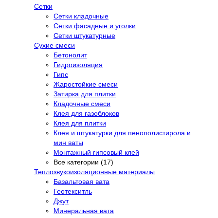
Сетки
Сетки кладочные
Сетки фасадные и уголки
Сетки штукатурные
Сухие смеси
Бетонолит
Гидроизоляция
Гипс
Жаростойкие смеси
Затирка для плитки
Кладочные смеси
Клея для газоблоков
Клея для плитки
Клея и штукатурки для пенополистирола и
мин ваты
Монтажный гипсовый клей
Все категории (17)
Теплозвукоизоляционные материалы
Базальтовая вата
Геотекситль
Джут
Минеральная вата