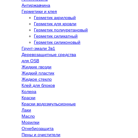
Антиржавчина
Герметики и клея
Герметик акриловый
Герметик для кровли
Герметик полиуретановый
Герметик силикатный
Герметик силиконовый
Грунт-эмали 3в1
Деревозащитные средства
для OSB
Жидкие гвозди
Жидкий пластик
Жидкое стекло
Клей для блоков
Колера
Краски
Краски водоэмульсионные
Лаки
Масло
Морилки
Огнебиозащита
Пены и очистители