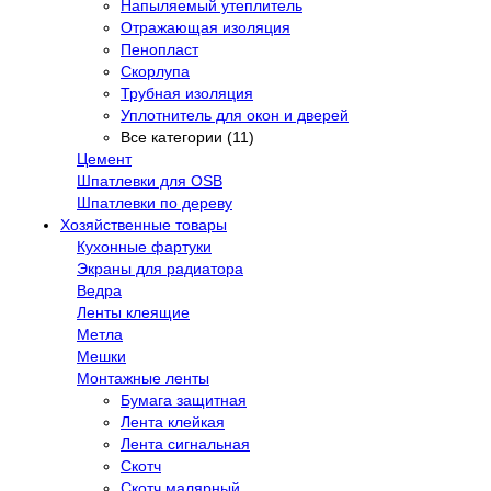
Напыляемый утеплитель
Отражающая изоляция
Пенопласт
Скорлупа
Трубная изоляция
Уплотнитель для окон и дверей
Все категории (11)
Цемент
Шпатлевки для OSB
Шпатлевки по дереву
Хозяйственные товары
Кухонные фартуки
Экраны для радиатора
Ведра
Ленты клеящие
Метла
Мешки
Монтажные ленты
Бумага защитная
Лента клейкая
Лента сигнальная
Скотч
Скотч малярный