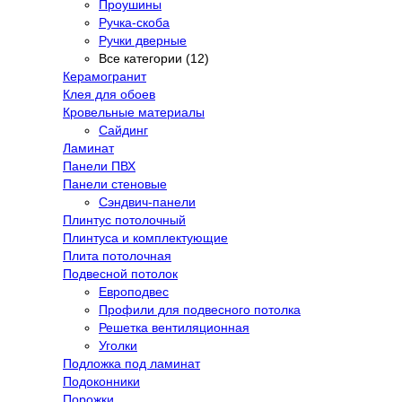
Проушины
Ручка-скоба
Ручки дверные
Все категории (12)
Керамогранит
Клея для обоев
Кровельные материалы
Сайдинг
Ламинат
Панели ПВХ
Панели стеновые
Сэндвич-панели
Плинтус потолочный
Плинтуса и комплектующие
Плита потолочная
Подвесной потолок
Европодвес
Профили для подвесного потолка
Решетка вентиляционная
Уголки
Подложка под ламинат
Подоконники
Порожки