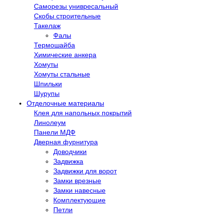
Саморезы унивресальный
Скобы строительные
Такелаж
Фалы
Термошайба
Химические анкера
Хомуты
Хомуты стальные
Шпильки
Шурупы
Отделочные материалы
Клея для напольных покрытий
Линолеум
Панели МДФ
Дверная фурнитура
Доводчики
Задвижка
Задвижки для ворот
Замки врезные
Замки навесные
Комплектующие
Петли