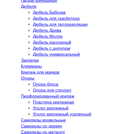
Гвозди финишные
Дюбеля
Дюбель Бабочка
Дюбель для газобетона
Дюбель для теплоизоляции
Дюбель Дрива
Дюбель Молли
Дюбель распорный
Дюбель с шурупом
Дюбель универсальный
Заклепки
Кляммеры
Крепеж для маяков
Опоры
Опора бруса
Опора для стропил
Перфорированный крепеж
Пластина крепежная
Уголог крепежный
Уголог крепежный усиленный
Саморезы кровельные
Саморезы по дереву
Саморезы по металлу