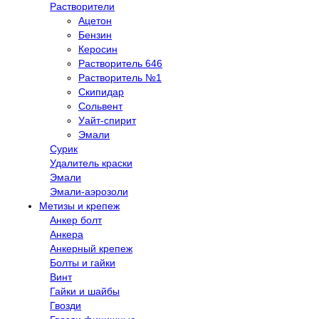
Растворители
Ацетон
Бензин
Керосин
Растворитель 646
Растворитель №1
Скипидар
Сольвент
Уайт-спирит
Эмали
Сурик
Удалитель краски
Эмали
Эмали-аэрозоли
Метизы и крепеж
Анкер болт
Анкера
Анкерный крепеж
Болты и гайки
Винт
Гайки и шайбы
Гвозди