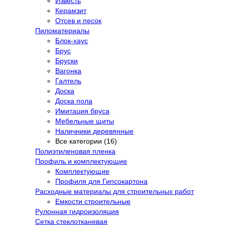
Известь
Керамзит
Отсев и песок
Пиломатериалы
Блок-хаус
Брус
Бруски
Вагонка
Галтель
Доска
Доска пола
Имитация бруса
Мебельные щиты
Наличники деревянные
Все категории (16)
Полиэтиленовая пленка
Профиль и комплектующие
Комплектующие
Профиля для Гипсокартона
Расходные материалы для строительных работ
Емкости строительные
Рулонная гидроизоляция
Сетка стеклотканевая