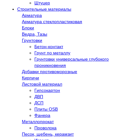
Штуцер
Строительные материалы
Арматура
Арматура стеклопластиковая
Блоки
Ведра, Тазы
Грунтовки
Бетон-контакт
Грунт по металлу
Грунтовки универсальные глубокого
проникновения
Добавки противоморозные
Кирпичи
Листовой материал
Гипсокартон
ДВП
ДСП
Плиты OSB
Фанера
Металлопрокат
Проволока
Песок, щебень, керамзит