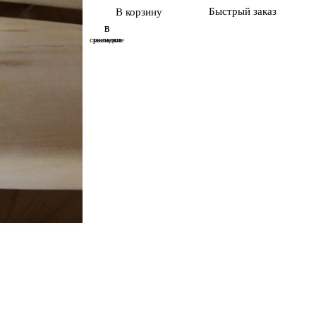
Быстрый заказ
В корзину
В
В
сравнение
закладки