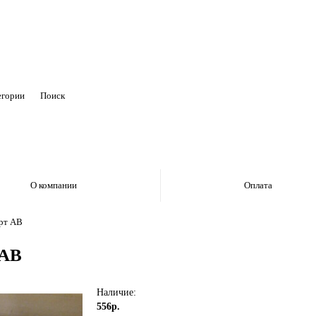
егории
О компании
Оплата
рт АВ
 АВ
Наличие:
556р.