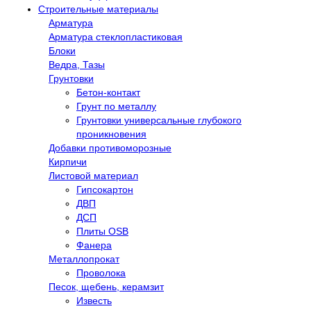
Строительные материалы
Арматура
Арматура стеклопластиковая
Блоки
Ведра, Тазы
Грунтовки
Бетон-контакт
Грунт по металлу
Грунтовки универсальные глубокого
проникновения
Добавки противоморозные
Кирпичи
Листовой материал
Гипсокартон
ДВП
ДСП
Плиты OSB
Фанера
Металлопрокат
Проволока
Песок, щебень, керамзит
Известь