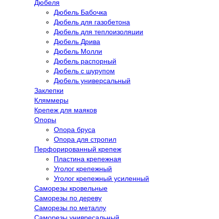
Дюбеля
Дюбель Бабочка
Дюбель для газобетона
Дюбель для теплоизоляции
Дюбель Дрива
Дюбель Молли
Дюбель распорный
Дюбель с шурупом
Дюбель универсальный
Заклепки
Кляммеры
Крепеж для маяков
Опоры
Опора бруса
Опора для стропил
Перфорированный крепеж
Пластина крепежная
Уголог крепежный
Уголог крепежный усиленный
Саморезы кровельные
Саморезы по дереву
Саморезы по металлу
Саморезы унивресальный