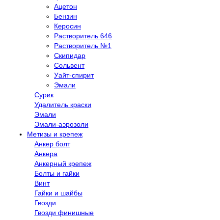
Ацетон
Бензин
Керосин
Растворитель 646
Растворитель №1
Скипидар
Сольвент
Уайт-спирит
Эмали
Сурик
Удалитель краски
Эмали
Эмали-аэрозоли
Метизы и крепеж
Анкер болт
Анкера
Анкерный крепеж
Болты и гайки
Винт
Гайки и шайбы
Гвозди
Гвозди финишные