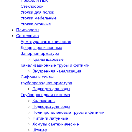
Профиля ПВХ
Стеклообои
Уголки для полок
Уголки мебельные
Уголки оконные
Плиткорезы
Сантехника
Арматура сантехническая
Дверцы ревизионные
Запорная арматура
Краны шаровые
Канализационные трубы и фитинги
Внутренняя канализация
Сифоны и сливы
трубопроводная арматура
Подводка для воды
Трубопроводная система
Коллекторы
Подводка для воды
Полипропиленовые трубы и фитинги
Фитинги латунные
Хомуты сантехнические
Штуцер