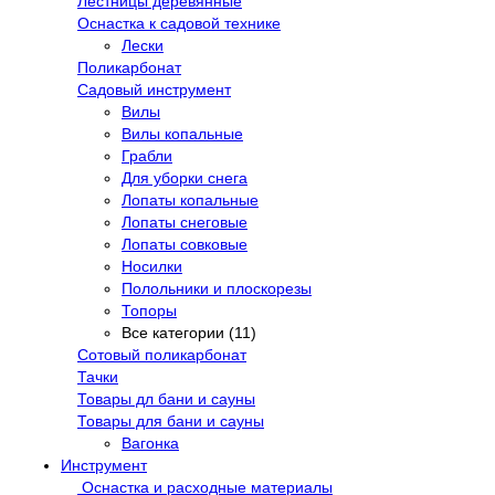
Лестницы деревянные
Оснастка к садовой технике
Лески
Поликарбонат
Садовый инструмент
Вилы
Вилы копальные
Грабли
Для уборки снега
Лопаты копальные
Лопаты снеговые
Лопаты совковые
Носилки
Полольники и плоскорезы
Топоры
Все категории (11)
Сотовый поликарбонат
Тачки
Товары дл бани и сауны
Товары для бани и сауны
Вагонка
Инструмент
Оснастка и расходные материалы