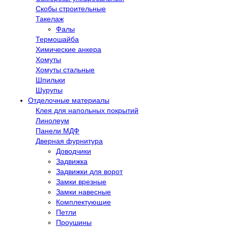
Скобы строительные
Такелаж
Фалы
Термошайба
Химические анкера
Хомуты
Хомуты стальные
Шпильки
Шурупы
Отделочные материалы
Клея для напольных покрытий
Линолеум
Панели МДФ
Дверная фурнитура
Доводчики
Задвижка
Задвижки для ворот
Замки врезные
Замки навесные
Комплектующие
Петли
Проушины