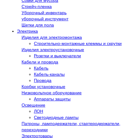
Совки для мусора
Стрейч-пленка
Уборочный инвентарь
уборочный инструмент
Щетки для пола
Электрика
Изделия для электромонтажа
Строительно-монтажные клеммы и скрутки
Изделия электроустановочные
Розетки и выключатели
Кабели и провода
Кабель
Кабель-каналы
Провода
Корбки установочные
Низковольтное оборудование
Аппараты защиты
Освещение
ЛОН
Светодиодные лампы
Патроны, ламподержатели, стартеродержатели,
переходники
Электротовары