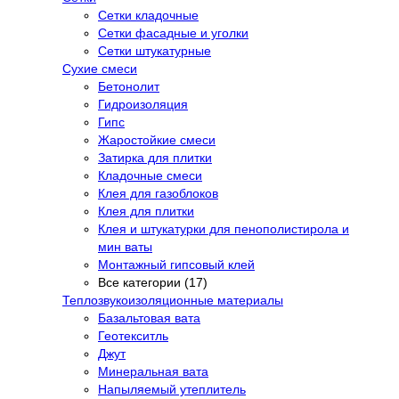
Сетки кладочные
Сетки фасадные и уголки
Сетки штукатурные
Сухие смеси
Бетонолит
Гидроизоляция
Гипс
Жаростойкие смеси
Затирка для плитки
Кладочные смеси
Клея для газоблоков
Клея для плитки
Клея и штукатурки для пенополистирола и
мин ваты
Монтажный гипсовый клей
Все категории (17)
Теплозвукоизоляционные материалы
Базальтовая вата
Геотекситль
Джут
Минеральная вата
Напыляемый утеплитель