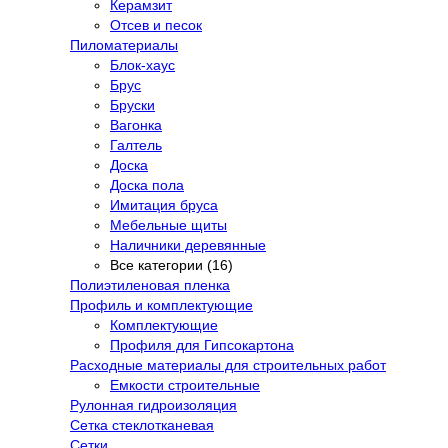
Керамзит
Отсев и песок
Пиломатериалы
Блок-хаус
Брус
Бруски
Вагонка
Галтель
Доска
Доска пола
Имитация бруса
Мебельные щиты
Наличники деревянные
Все категории (16)
Полиэтиленовая пленка
Профиль и комплектующие
Комплектующие
Профиля для Гипсокартона
Расходные материалы для строительных работ
Емкости строительные
Рулонная гидроизоляция
Сетка стеклотканевая
Сетки