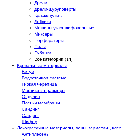
Дрели
Дрели-шуруповерты
Краскопульты
Лобзики
Машины углошлифовальные
Миксеры
Перфораторы
Пилы
Рубанки
Все категории (14)
Кровельные материалы
Битум
Водосточная система
Гибкая черепица
Мастики и праймеры
Ондулин
Пленки мембраны
Сайдинг
Сайдинг
Шифер
Лакокрасочные материалы, пены, герметики, клея
Антиплесень