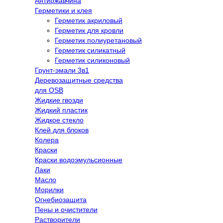
Антиржавчина
Герметики и клея
Герметик акриловый
Герметик для кровли
Герметик полиуретановый
Герметик силикатный
Герметик силиконовый
Грунт-эмали 3в1
Деревозащитные средства
для OSB
Жидкие гвозди
Жидкий пластик
Жидкое стекло
Клей для блоков
Колера
Краски
Краски водоэмульсионные
Лаки
Масло
Морилки
Огнебиозащита
Пены и очистители
Растворители