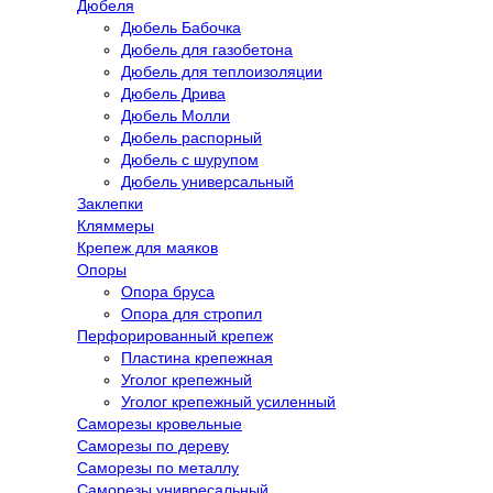
Дюбеля
Дюбель Бабочка
Дюбель для газобетона
Дюбель для теплоизоляции
Дюбель Дрива
Дюбель Молли
Дюбель распорный
Дюбель с шурупом
Дюбель универсальный
Заклепки
Кляммеры
Крепеж для маяков
Опоры
Опора бруса
Опора для стропил
Перфорированный крепеж
Пластина крепежная
Уголог крепежный
Уголог крепежный усиленный
Саморезы кровельные
Саморезы по дереву
Саморезы по металлу
Саморезы унивресальный