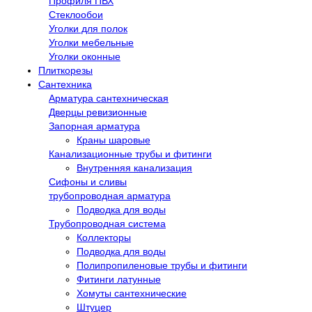
Профиля ПВХ
Стеклообои
Уголки для полок
Уголки мебельные
Уголки оконные
Плиткорезы
Сантехника
Арматура сантехническая
Дверцы ревизионные
Запорная арматура
Краны шаровые
Канализационные трубы и фитинги
Внутренняя канализация
Сифоны и сливы
трубопроводная арматура
Подводка для воды
Трубопроводная система
Коллекторы
Подводка для воды
Полипропиленовые трубы и фитинги
Фитинги латунные
Хомуты сантехнические
Штуцер