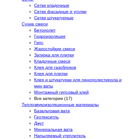
Сетки кладочные
Сетки фасадные и уголки
Сетки штукатурные
Сухие смеси
Бетонолит
Гидроизоляция
Гипс
Жаростойкие смеси
Затирка для плитки
Кладочные смеси
Клея для газоблоков
Клея для плитки
Клея и штукатурки для пенополистирола и
мин ваты
Монтажный гипсовый клей
Все категории (17)
Теплозвукоизоляционные материалы
Базальтовая вата
Геотекситль
Джут
Минеральная вата
Напыляемый утеплитель