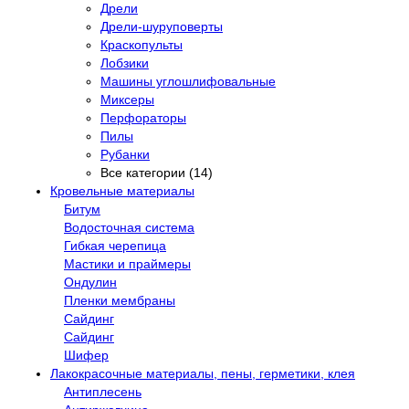
Дрели
Дрели-шуруповерты
Краскопульты
Лобзики
Машины углошлифовальные
Миксеры
Перфораторы
Пилы
Рубанки
Все категории (14)
Кровельные материалы
Битум
Водосточная система
Гибкая черепица
Мастики и праймеры
Ондулин
Пленки мембраны
Сайдинг
Сайдинг
Шифер
Лакокрасочные материалы, пены, герметики, клея
Антиплесень