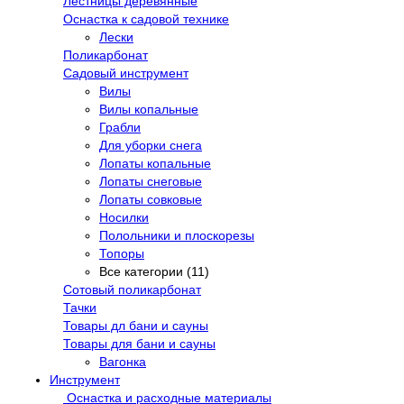
Лестницы деревянные
Оснастка к садовой технике
Лески
Поликарбонат
Садовый инструмент
Вилы
Вилы копальные
Грабли
Для уборки снега
Лопаты копальные
Лопаты снеговые
Лопаты совковые
Носилки
Полольники и плоскорезы
Топоры
Все категории (11)
Сотовый поликарбонат
Тачки
Товары дл бани и сауны
Товары для бани и сауны
Вагонка
Инструмент
Оснастка и расходные материалы