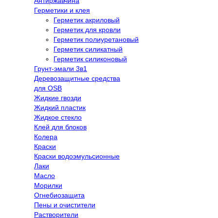
Антиржавчина
Герметики и клея
Герметик акриловый
Герметик для кровли
Герметик полиуретановый
Герметик силикатный
Герметик силиконовый
Грунт-эмали 3в1
Деревозащитные средства
для OSB
Жидкие гвозди
Жидкий пластик
Жидкое стекло
Клей для блоков
Колера
Краски
Краски водоэмульсионные
Лаки
Масло
Морилки
Огнебиозащита
Пены и очистители
Растворители