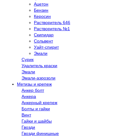
Ацетон
Бензин
Керосин
Растворитель 646
Растворитель №1
Скипидар
Сольвент
Уайт-спирит
Эмали
Сурик
Удалитель краски
Эмали
Эмали-аэрозоли
Метизы и крепеж
Анкер болт
Анкера
Анкерный крепеж
Болты и гайки
Винт
Гайки и шайбы
Гвозди
Гвозди финишные