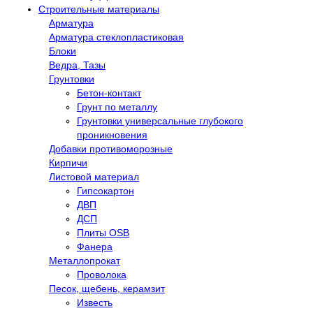
Строительные материалы
Арматура
Арматура стеклопластиковая
Блоки
Ведра, Тазы
Грунтовки
Бетон-контакт
Грунт по металлу
Грунтовки универсальные глубокого
проникновения
Добавки противоморозные
Кирпичи
Листовой материал
Гипсокартон
ДВП
ДСП
Плиты OSB
Фанера
Металлопрокат
Проволока
Песок, щебень, керамзит
Известь