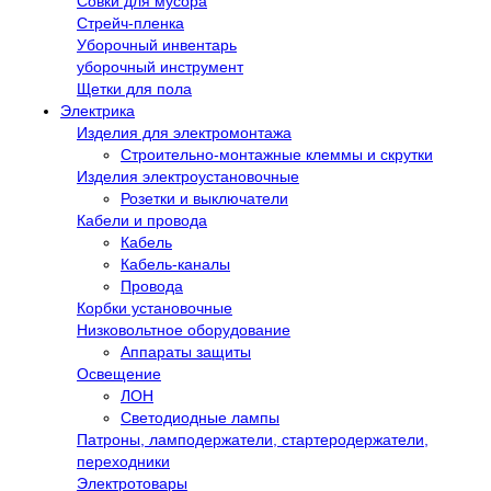
Совки для мусора
Стрейч-пленка
Уборочный инвентарь
уборочный инструмент
Щетки для пола
Электрика
Изделия для электромонтажа
Строительно-монтажные клеммы и скрутки
Изделия электроустановочные
Розетки и выключатели
Кабели и провода
Кабель
Кабель-каналы
Провода
Корбки установочные
Низковольтное оборудование
Аппараты защиты
Освещение
ЛОН
Светодиодные лампы
Патроны, ламподержатели, стартеродержатели,
переходники
Электротовары