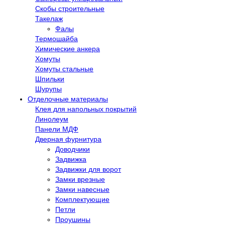
Скобы строительные
Такелаж
Фалы
Термошайба
Химические анкера
Хомуты
Хомуты стальные
Шпильки
Шурупы
Отделочные материалы
Клея для напольных покрытий
Линолеум
Панели МДФ
Дверная фурнитура
Доводчики
Задвижка
Задвижки для ворот
Замки врезные
Замки навесные
Комплектующие
Петли
Проушины