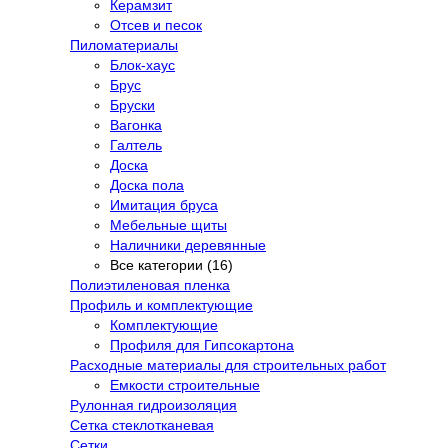
Керамзит
Отсев и песок
Пиломатериалы
Блок-хаус
Брус
Бруски
Вагонка
Галтель
Доска
Доска пола
Имитация бруса
Мебельные щиты
Наличники деревянные
Все категории (16)
Полиэтиленовая пленка
Профиль и комплектующие
Комплектующие
Профиля для Гипсокартона
Расходные материалы для строительных работ
Емкости строительные
Рулонная гидроизоляция
Сетка стеклотканевая
Сетки